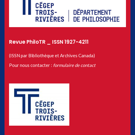
Revue PhiloTR _ ISSN 1927-4211
(ISSN par Bibliothèque et Archives Canada)
Pour nous contacter :
formulaire de contact