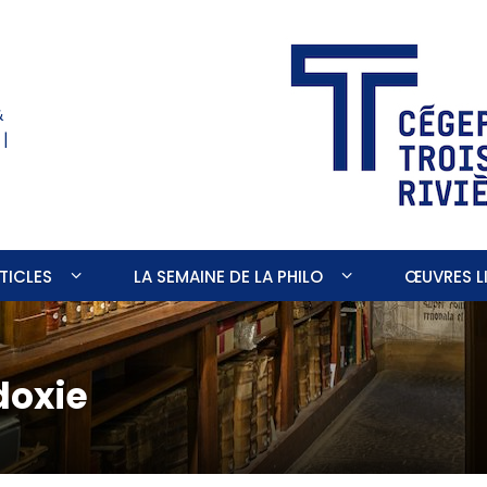
&
 |
TICLES
LA SEMAINE DE LA PHILO
ŒUVRES LI
doxie