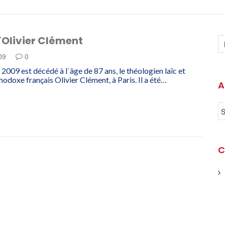
`Olivier Clément
009
0
 2009 est décédé à l`âge de 87 ans, le théologien laïc et
hodoxe français Olivier Clément, à Paris. Il a été…
A
C