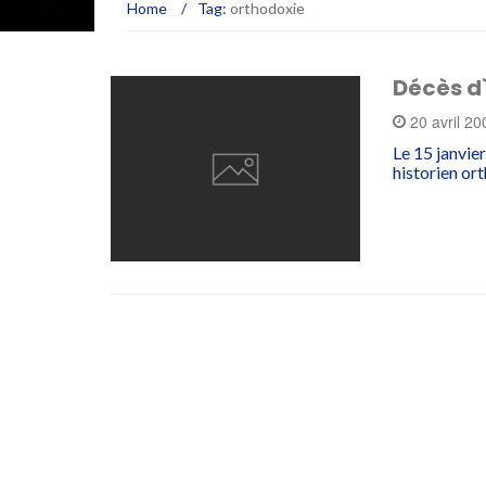
Home
/
Tag:
orthodoxie
Décès d
20 avril 2
Le 15 janvier
historien ort