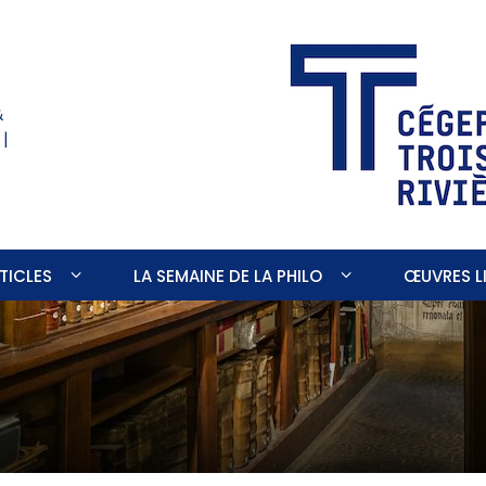
&
 |
TICLES
LA SEMAINE DE LA PHILO
ŒUVRES LI