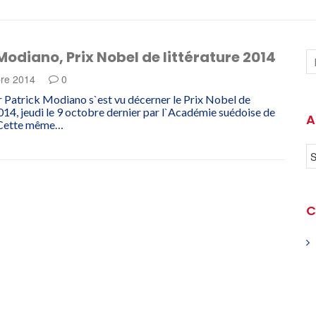
Modiano, Prix Nobel de littérature 2014
re 2014
0
 Patrick Modiano s`est vu décerner le Prix Nobel de
2014, jeudi le 9 octobre dernier par l`Académie suédoise de
A
 Cette même…
C