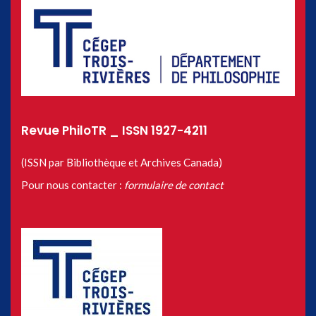
Revue PhiloTR _ ISSN 1927-4211
(ISSN par Bibliothèque et Archives Canada)
Pour nous contacter :
formulaire de contact