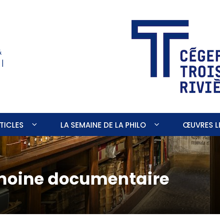
&
 |
TICLES
LA SEMAINE DE LA PHILO
ŒUVRES LI
imoine documentaire