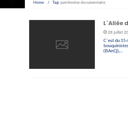
Home
/
Tag:
patrimoine documentaire
L`Allée 
28 juillet 
C`est du 15 
bouquinistes
(BAnQ),…