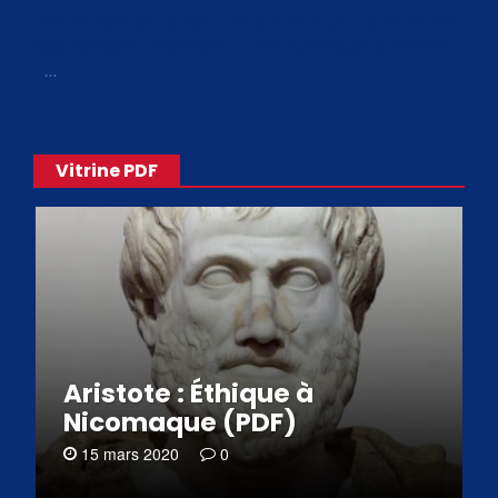
Avec le choix des formats .ePub et .PDF, plus de 30 œuvres
de philosophes disponibles. Livres numériques en éditions
«
…
Vitrine PDF
Aristote : Éthique à
Nicomaque (PDF)
15 mars 2020
0