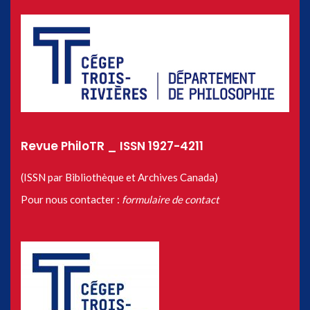
Revue PhiloTR _ ISSN 1927-4211
(ISSN par Bibliothèque et Archives Canada)
Pour nous contacter :
formulaire de contact