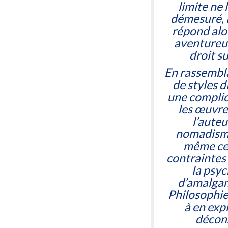
limite ne
démesuré, i
répond alo
aventureus
droit s
En rassembla
de styles d
une complic
les œuvres
l’auteu
nomadisme
même cet
contraintes 
la psyc
d’amalgam
Philosophie
à en expl
décons