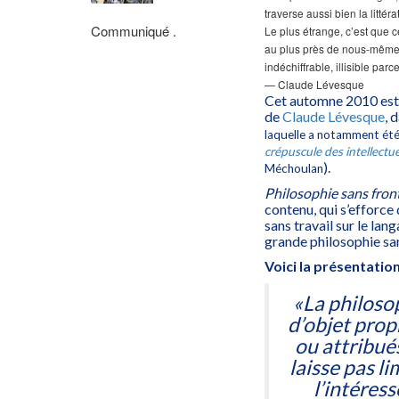
traverse aussi bien la littér
Communiqué .
Le plus étrange, c’est que 
au plus près de nous-mêmes
indéchiffrable, illisible parc
— Claude Lévesque
Cet automne 2010 est
de
Claude Lévesque
, 
laquelle a notamment été
crépuscule des intellectue
).
Méchoulan
Philosophie sans fron
contenu, qui s’efforce 
sans travail sur le lang
grande philosophie san
Voici la présentation 
«La philosop
d’objet prop
ou attribué
laisse pas l
l’intéress