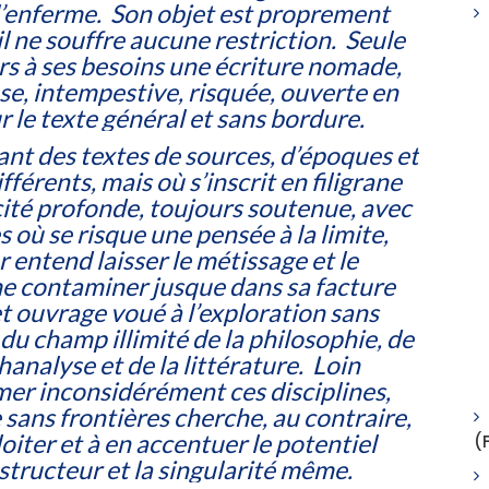
 l’enferme. Son objet est proprement
l ne souffre aucune restriction. Seule
rs à ses besoins une écriture nomade,
e, intempestive, risquée, ouverte en
ur le texte général et sans bordure.
nt des textes de sources, d’époques et
ifférents, mais où s’inscrit en filigrane
ité profonde, toujours soutenue, avec
 où se risque une pensée à la limite,
r entend laisser le métissage et le
 contaminer jusque dans sa facture
 ouvrage voué à l’exploration sans
du champ illimité de la philosophie, de
hanalyse et de la littérature. Loin
er inconsidérément ces disciplines,
 sans frontières
cherche, au contraire,
oiter et à en accentuer le potentiel
(
tructeur et la singularité même.