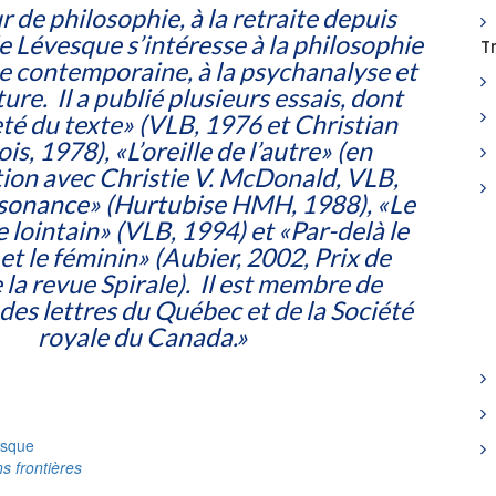
 de philosophie, à la retraite depuis
 Lévesque s’intéresse à la philosophie
T
e contemporaine, à la psychanalyse et
ature. Il a publié plusieurs essais, dont
té du texte» (VLB, 1976 et Christian
s, 1978), «L’oreille de l’autre» (en
tion avec Christie V. McDonald, VLB,
ssonance» (Hurtubise HMH, 1988), «Le
e lointain» (VLB, 1994) et «Par-delà le
et le féminin» (Aubier, 2002, Prix de
e la revue Spirale). Il est membre de
des lettres du Québec et de la Société
royale du Canada.
»
esque
s frontières