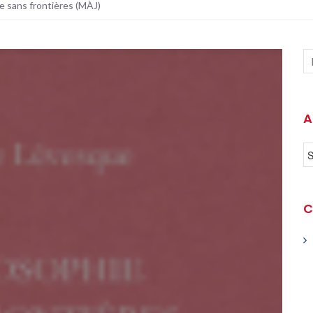
e sans frontières (MÀJ)
A
C