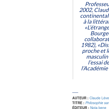
Professeur
2002, Claude
continental
à la littér
«L’étrange
Bourgeoi
collabora
1982), «Di
proche et l
masculin 
l’essai d
l’Académie 
____
AUTEUR :
Claude Lév
TITRE :
Philosophie san
ÉDITEUR :
Nota bene