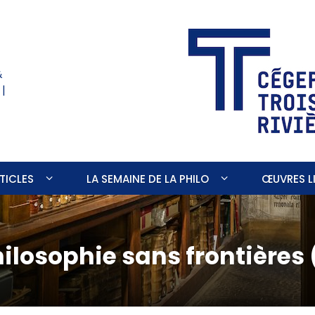
&
 |
TICLES
LA SEMAINE DE LA PHILO
ŒUVRES LI
ilosophie sans frontières