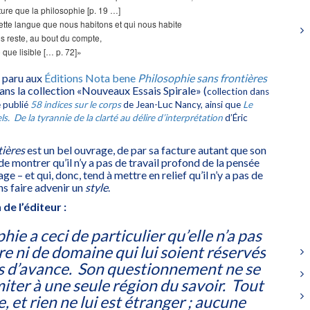
ature que la philosophie [p. 19 …]
cette langue que nous habitons et qui nous habite
 reste, au bout du compte,
e que lisible [… p. 72]»
 paru aux
Éditions Nota bene
Philosophie sans frontières
dans la collection «Nouveaux Essais Spirale» (
collection dans
 publié
58 indices sur le corps
de Jean-Luc Nancy, ainsi que
Le
ls. De la tyrannie de la clarté au délire d’interprétation
d’Éric
tières
est un bel ouvrage, de par sa facture autant que son
de montrer qu’il n’y a pas de travail profond de la pensée
age – et qui, donc, tend à mettre en relief qu’il n’y a pas de
s faire advenir un
style
.
de l’éditeur :
hie a ceci de particulier qu’elle n’a pas
re ni de domaine qui lui soient réservés
s d’avance. Son questionnement ne se
imiter à une seule région du savoir. Tout
e, et rien ne lui est étranger ; aucune