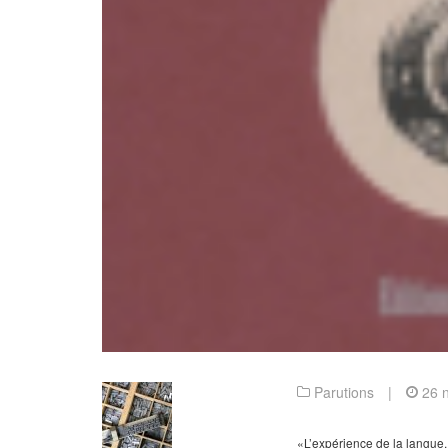
Parutions
|
26 
«L’expérience de la langue,