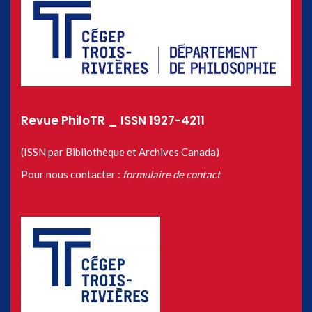
Revue PhiloTR _ ISSN 1927-4211
(ISSN par Bibliothèque et Archives Canada)
Pour nous contacter :
formulaire de contact