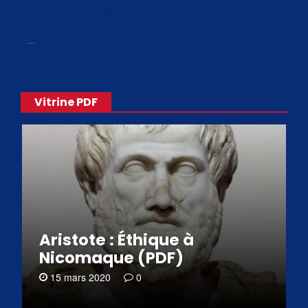
Avec le choix des formats .ePub et .PDF, plus de 30 œuvres
de philosophes disponibles. Livres numériques en éditions
«
…
Vitrine PDF
Aristote : Éthique à
Nicomaque (PDF)
15 mars 2020
0