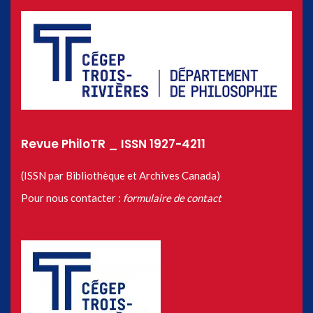
Revue PhiloTR _ ISSN 1927-4211
(ISSN par Bibliothèque et Archives Canada)
Pour nous contacter :
formulaire de contact