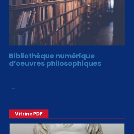
Bibliothèque numérique
d’oeuvres philosophiques
Avec le choix des formats .ePub et .PDF, plus de 30 œuvres
de philosophes disponibles. Livres numériques en éditions
«
…
Vitrine PDF