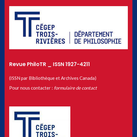
Revue PhiloTR _ ISSN 1927-4211
(ISSN par Bibliothèque et Archives Canada)
Pour nous contacter :
formulaire de contact