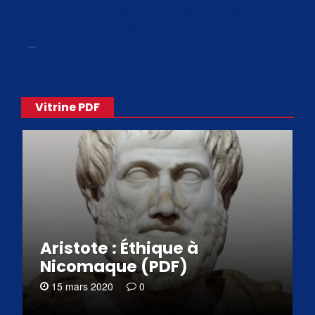
Avec le choix des formats .ePub et .PDF, plus de 30 œuvres
de philosophes disponibles. Livres numériques en éditions
«
…
Vitrine PDF
Aristote : Éthique à
Nicomaque (PDF)
15 mars 2020
0