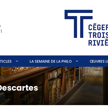
&
 |
TICLES
LA SEMAINE DE LA PHILO
ŒUVRES LI
Descartes