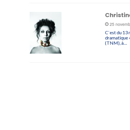
Christin
25 novemb
C`est du 13 
dramatique «
(TNM), à…