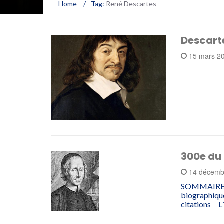
Home
/
Tag:
René Descartes
Descarte
15 mars 2
300e du
14 décemb
SOMMAIRE 1
biographiqu
citations L