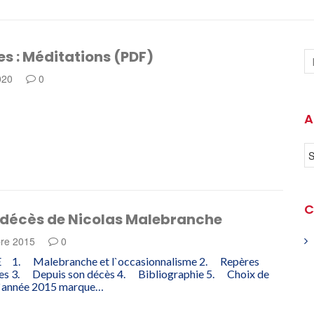
s : Méditations (PDF)
020
0
A
C
 décès de Nicolas Malebranche
re 2015
0
. Malebranche et l`occasionnalisme 2. Repères
es 3. Depuis son décès 4. Bibliographie 5. Choix de
`année 2015 marque…