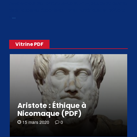
Avec le choix des formats .ePub et .PDF, plus de 30 œuvres
de philosophes disponibles. Livres numériques en éditions
«
…
Vitrine PDF
Aristote : Éthique à
Nicomaque (PDF)
15 mars 2020
0