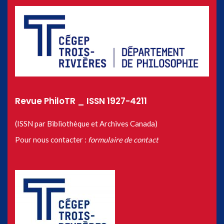
Revue PhiloTR _ ISSN 1927-4211
(ISSN par Bibliothèque et Archives Canada)
Pour nous contacter :
formulaire de contact