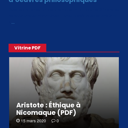
Avec le choix des formats .ePub et .PDF, plus de 30 œuvres
de philosophes disponibles. Livres numériques en éditions
«
…
Vitrine PDF
Aristote : Éthique à
Nicomaque (PDF)
15 mars 2020
0