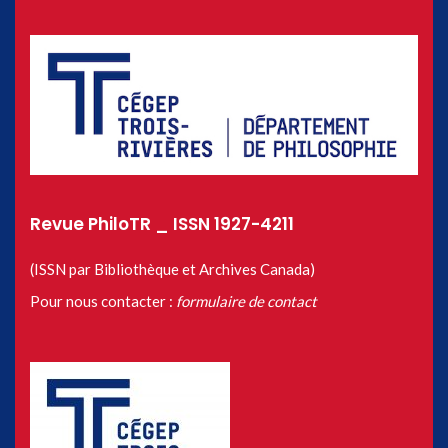
Revue PhiloTR _ ISSN 1927-4211
(ISSN par Bibliothèque et Archives Canada)
Pour nous contacter :
formulaire de contact