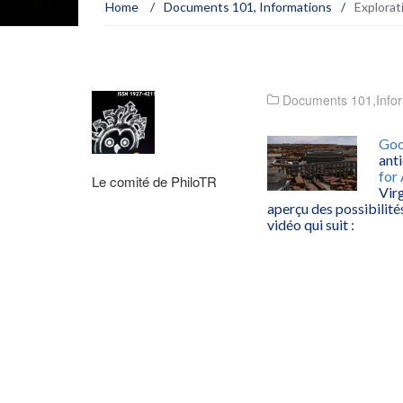
Home
/
Documents 101
,
Informations
/
Explorat
Documents 101
,
Info
Goo
anti
for
Le comité de PhiloTR
Virg
aperçu des possibilité
vidéo qui suit :