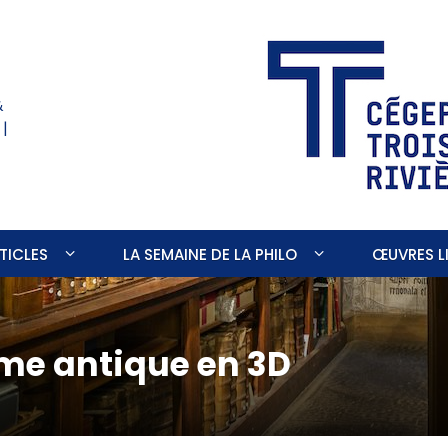
&
 |
TICLES
LA SEMAINE DE LA PHILO
ŒUVRES LI
ome antique en 3D