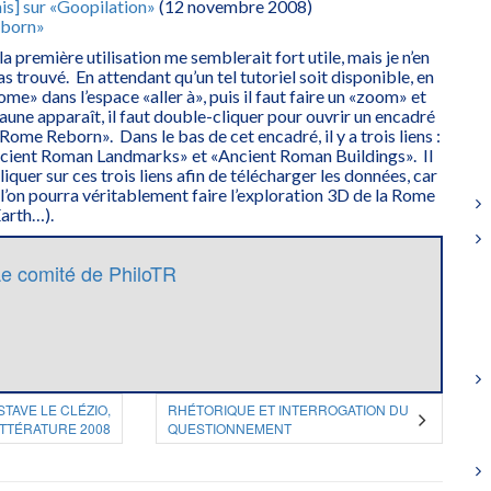
ais] sur «Goopilation»
(12 novembre 2008)
eborn»
 la première utilisation me semblerait fort utile, mais je n’en
 trouvé. En attendant qu’un tel tutoriel soit disponible, en
Rome» dans l’espace «aller à», puis il faut faire un «zoom» et
aune apparaît, il faut double-cliquer pour ouvrir un encadré
Rome Reborn». Dans le bas de cet encadré, il y a trois liens :
ncient Roman Landmarks» et «Ancient Roman Buildings». Il
cliquer sur ces trois liens afin de télécharger les données, car
e l’on pourra véritablement faire l’exploration 3D de la Rome
arth…).
e comité de PhiloTR
TAVE LE CLÉZIO,
RHÉTORIQUE ET INTERROGATION DU
ITTÉRATURE 2008
QUESTIONNEMENT