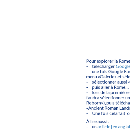
Pour explorer la Rome 
– télécharger
Google
– une fois Google Earth
menu «Galerie» et sél
– sélectionner aussi
– puis aller à Rome…
– lors de la première e
faudra sélectionner un
Reborn»), puis télécha
«Ancient Roman Landm
– Une fois cela fait, 
À lire aussi :
– un
article [en angl