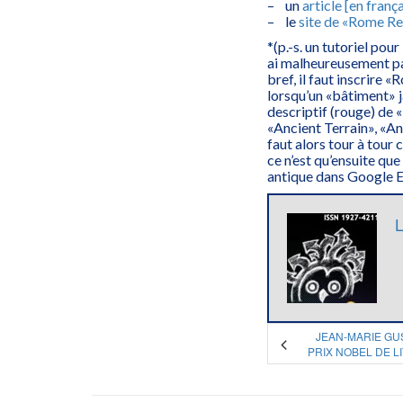
– un
article [en franç
– le
site de «Rome R
*(p.-s. un tutoriel pour
ai malheureusement pas
bref, il faut inscrire «
lorsqu’un «bâtiment» j
descriptif (rouge) de «
«Ancient Terrain», «A
faut alors tour à tour 
ce n’est qu’ensuite qu
antique dans Google E
L
JEAN-MARIE GUS
PRIX NOBEL DE L