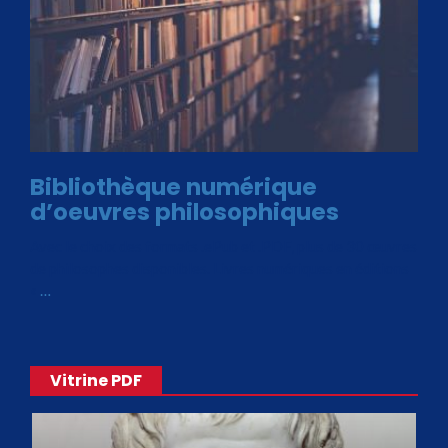
Bibliothèque numérique
d’oeuvres philosophiques
Avec le choix des formats .ePub et .PDF, plus de 30 œuvres
de philosophes disponibles. Livres numériques en éditions
«
…
Vitrine PDF