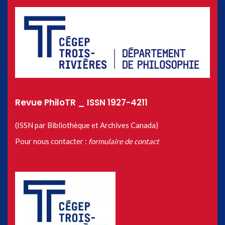
Revue PhiloTR _ ISSN 1927-4211
(ISSN par Bibliothèque et Archives Canada)
Pour nous contacter :
formulaire de contact