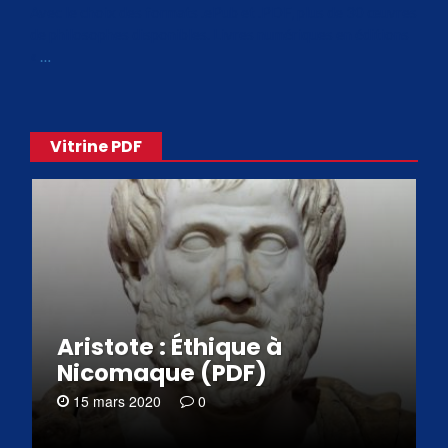
Avec le choix des formats .ePub et .PDF, plus de 30 œuvres
de philosophes disponibles. Livres numériques en éditions
«
…
Vitrine PDF
Aristote : Éthique à
Nicomaque (PDF)
15 mars 2020
0