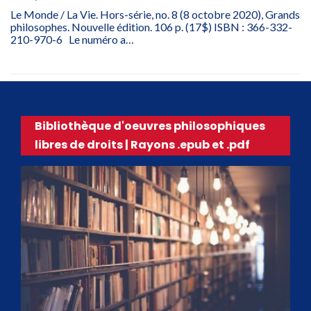
Le Monde / La Vie. Hors-série, no. 8 (8 octobre 2020), Grands
philosophes. Nouvelle édition. 106 p. (17$) ISBN : 366-332-
210-970-6 Le numéro a…
Bibliothèque d'oeuvres philosophiques
libres de droits | Rayons .epub et .pdf