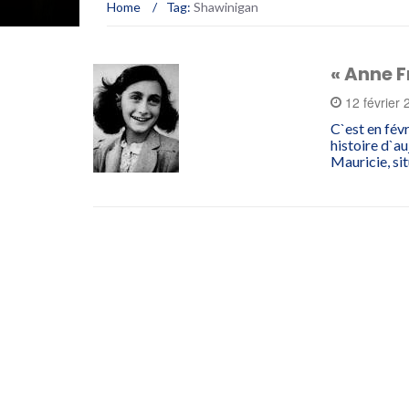
Home
/
Tag:
Shawinigan
« Anne F
12 février
C`est en févr
histoire d`au
Mauricie, si