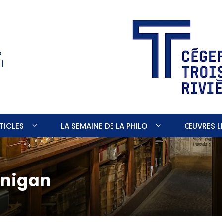
&
 |
TICLES
LA SEMAINE DE LA PHILO
ŒUVRES LI
inigan