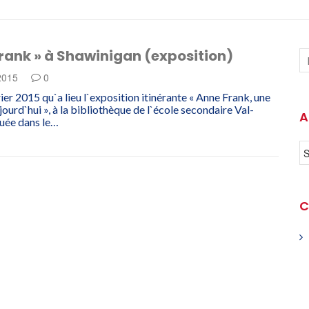
rank » à Shawinigan (exposition)
 2015
0
ier 2015 qu`a lieu l`exposition itinérante « Anne Frank, une
jourd`hui », à la bibliothèque de l`école secondaire Val-
A
tuée dans le…
C