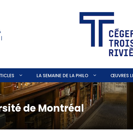
&
 |
TICLES
LA SEMAINE DE LA PHILO
ŒUVRES LI
rsité de Montréal