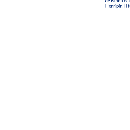
de Montréal 
Henripin. Il 