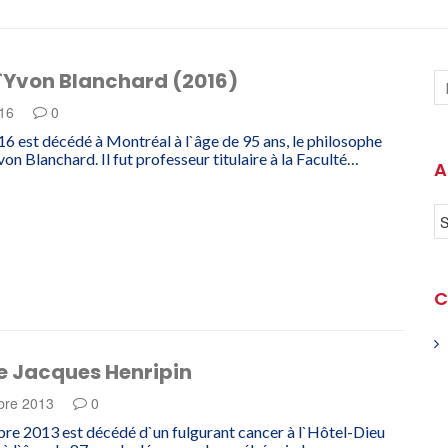
`Yvon Blanchard (2016)
016
0
16 est décédé à Montréal à l`âge de 95 ans, le philosophe
on Blanchard. Il fut professeur titulaire à la Faculté…
A
C
e Jacques Henripin
bre 2013
0
re 2013 est décédé d`un fulgurant cancer à l`Hôtel-Dieu