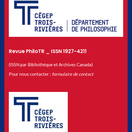
Revue PhiloTR _ ISSN 1927-4211
(ISSN par Bibliothèque et Archives Canada)
Pour nous contacter :
formulaire de contact