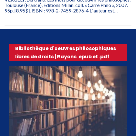
Toulouse (France), Éditions Milan, coll. « Carré Philo », 2007.
95p. [8.95$]. ISBN : 978-2-7459-2876-4 L`auteur est…
Bibliothèque d'oeuvres philosophiques
libres de droits | Rayons .epub et .pdf