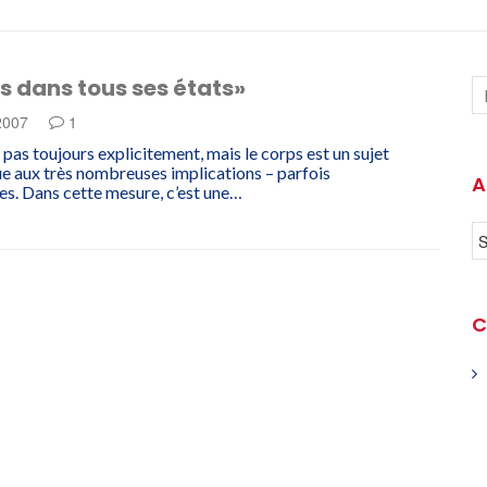
s dans tous ses états»
 2007
1
 pas toujours explicitement, mais le corps est un sujet
e aux très nombreuses implications – parfois
A
s. Dans cette mesure, c’est une…
C