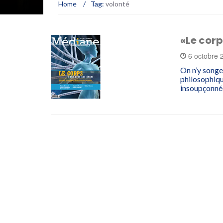
Home
/
Tag:
volonté
«Le corp
6 octobre
On n’y songe
philosophiqu
insoupçonnée