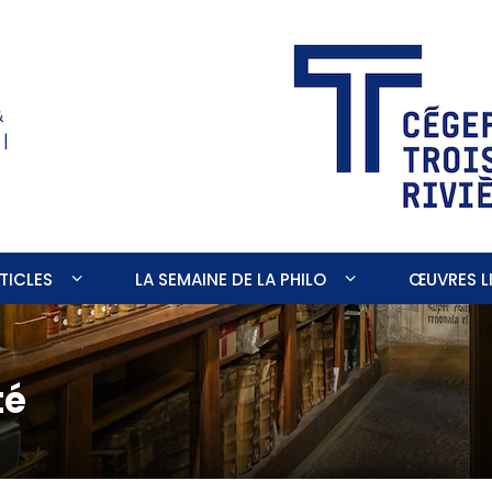
&
 |
TICLES
LA SEMAINE DE LA PHILO
ŒUVRES LI
té