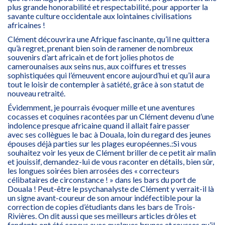
plus grande honorabilité et respectabilité, pour apporter la
savante culture occidentale aux lointaines civilisations
africaines !
Clément découvrira une Afrique fascinante, qu’il ne quittera
qu’à regret, prenant bien soin de ramener de nombreux
souvenirs d’art africain et de fort jolies photos de
camerounaises aux seins nus, aux coiffures et tresses
sophistiquées qui l’émeuvent encore aujourd’hui et qu’il aura
tout le loisir de contempler à satiété, grâce à son statut de
nouveau retraité.
Évidemment, je pourrais évoquer mille et une aventures
cocasses et coquines racontées par un Clément devenu d’une
indolence presque africaine quand il allait faire passer
avec ses collègues le bac à Douala, loin du regard des jeunes
épouses déjà parties sur les plages européennes.:Si vous
souhaitez voir les yeux de Clément briller de ce petit air malin
et jouissif, demandez-lui de vous raconter en détails, bien sûr,
les longues soirées bien arrosées des « correcteurs
célibataires de circonstance ! » dans les bars du port de
Douala ! Peut-être le psychanalyste de Clément y verrait-il là
un signe avant-coureur de son amour indéfectible pour la
correction de copies d’étudiants dans les bars de Trois-
Rivières. On dit aussi que ses meilleurs articles drôles et
fendants ont été conçus avec quelques brunes et rousses qu’il