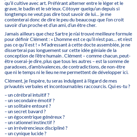
qu’il cultive avec art. Préférant alterner entre le léger et le
grave, le badin et le sérieux. Côtoyer quelqu’un depuis si
longtemps ne veut pas dire tout savoir de lui… je me
contenterai donc de dire le peu du beaucoup que l’on croit
savoir d’un proche et d’un ami, d’un être cher.
Jamais ailleurs que chez Sartre je n’ai trouvé meilleure formule
pour définir Clément : « L’homme est ce qu’il n’est pas… et n’est
pas ce qu’il est ! » M’adressant à cette docte assemblée, je ne
disserterai pas longuement sur cette idée géniale de la
conception de l’être humain . Clément – comme chacun, peut-
être oserai-je dire, plus que tous les autres – est la somme de
paradoxes, d’ambivalences, de contradictions, de non-être
que ni le temps ni le lieu ne me permettent de développer ici.
Clément, je l’espère, tu seras indulgent à l’égard de mes
privautés verbales et incontournables raccourcis. Qui es-tu ?
– un cérébral intuitif ?
– un secondaire émotif ?
– un solitaire entouré ?
– un secret bavard ?
– un égocentrique généreux ?
– un rationnel instinctif ?
– un irrévérencieux discipliné ?
– un cynique lucide ?