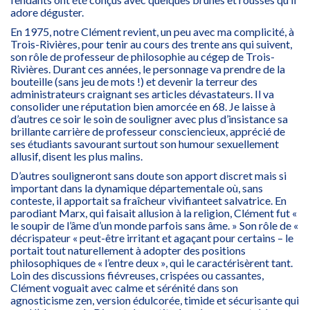
adore déguster.
En 1975, notre Clément revient, un peu avec ma complicité, à
Trois-Rivières, pour tenir au cours des trente ans qui suivent,
son rôle de professeur de philosophie au cégep de Trois-
Rivières. Durant ces années, le personnage va prendre de la
bouteille (sans jeu de mots !) et devenir la terreur des
administrateurs craignant ses articles dévastateurs. Il va
consolider une réputation bien amorcée en 68. Je laisse à
d’autres ce soir le soin de souligner avec plus d’insistance sa
brillante carrière de professeur consciencieux, apprécié de
ses étudiants savourant surtout son humour sexuellement
allusif, disent les plus malins.
D’autres souligneront sans doute son apport discret mais si
important dans la dynamique départementale où, sans
conteste, il apportait sa fraîcheur vivifianteet salvatrice. En
parodiant Marx, qui faisait allusion à la religion, Clément fut «
le soupir de l’âme d’un monde parfois sans âme. » Son rôle de «
décrispateur « peut-être irritant et agaçant pour certains – le
portait tout naturellement à adopter des positions
philosophiques de « l’entre deux », qui le caractérisèrent tant.
Loin des discussions fiévreuses, crispées ou cassantes,
Clément voguait avec calme et sérénité dans son
agnosticisme zen, version édulcorée, timide et sécurisante qui