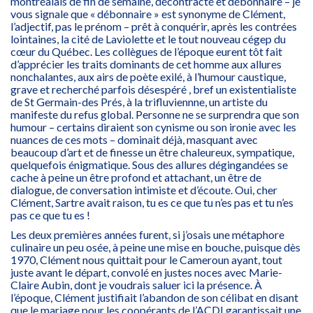
montréalais de fin de semaine, décontracté et débonnaire – je
vous signale que « débonnaire » est synonyme de Clément,
l’adjectif, pas le prénom – prêt à conquérir, après les contrées
lointaines, la cité de Laviolette et le tout nouveau cégep du
cœur du Québec. Les collègues de l’époque eurent tôt fait
d’apprécier les traits dominants de cet homme aux allures
nonchalantes, aux airs de poète exilé, à l’humour caustique,
grave et recherché parfois désespéré , bref un existentialiste
de St Germain-des Prés, à la trifluviennne, un artiste du
manifeste du refus global. Personne ne se surprendra que son
humour – certains diraient son cynisme ou son ironie avec les
nuances de ces mots – dominait déjà, masquant avec
beaucoup d’art et de finesse un être chaleureux, sympatique,
quelquefois énigmatique. Sous des allures dégingandées se
cache à peine un être profond et attachant, un être de
dialogue, de conversation intimiste et d’écoute. Oui, cher
Clément, Sartre avait raison, tu es ce que tu n’es pas et tu n’es
pas ce que tu es !
Les deux premières années furent, si j’osais une métaphore
culinaire un peu osée, à peine une mise en bouche, puisque dès
1970, Clément nous quittait pour le Cameroun ayant, tout
juste avant le départ, convolé en justes noces avec Marie-
Claire Aubin, dont je voudrais saluer ici la présence. À
l’époque, Clément justifiait l’abandon de son célibat en disant
que le mariage pour les coopérants de l’ACDI garantissait une