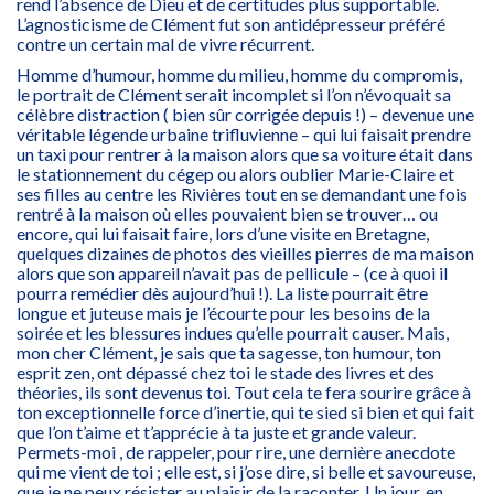
rend l’absence de Dieu et de certitudes plus supportable.
L’agnosticisme de Clément fut son antidépresseur préféré
contre un certain mal de vivre récurrent.
Homme d’humour, homme du milieu, homme du compromis,
le portrait de Clément serait incomplet si l’on n’évoquait sa
célèbre distraction ( bien sûr corrigée depuis !) – devenue une
véritable légende urbaine trifluvienne – qui lui faisait prendre
un taxi pour rentrer à la maison alors que sa voiture était dans
le stationnement du cégep ou alors oublier Marie-Claire et
ses filles au centre les Rivières tout en se demandant une fois
rentré à la maison où elles pouvaient bien se trouver… ou
encore, qui lui faisait faire, lors d’une visite en Bretagne,
quelques dizaines de photos des vieilles pierres de ma maison
alors que son appareil n’avait pas de pellicule – (ce à quoi il
pourra remédier dès aujourd’hui !). La liste pourrait être
longue et juteuse mais je l’écourte pour les besoins de la
soirée et les blessures indues qu’elle pourrait causer. Mais,
mon cher Clément, je sais que ta sagesse, ton humour, ton
esprit zen, ont dépassé chez toi le stade des livres et des
théories, ils sont devenus toi. Tout cela te fera sourire grâce à
ton exceptionnelle force d’inertie, qui te sied si bien et qui fait
que l’on t’aime et t’apprécie à ta juste et grande valeur.
Permets-moi , de rappeler, pour rire, une dernière anecdote
qui me vient de toi ; elle est, si j’ose dire, si belle et savoureuse,
que je ne peux résister au plaisir de la raconter. Un jour, en