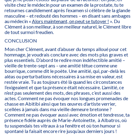
visite chez le médecin pour un examen de la prostate, tu te
retournes candidement après l’examen si célèbre de la glande
masculine – et redouté des hommes – en disant sans ambages
au médecin «
Alors maintenant, on peut se tutoyer !
». Du
Clément à son meilleur, à son meilleur naturel, le Clément libre
de tout surmoi freudien.
CONCLUSION
Mon cher Clément, avant d’abuser du temps alloué pour cet
hommage, je voudrais conclure avec des mots plus graves et
plus essentiels. D’abord te redire mon indéfectible amitié –
vieille de trente-sept ans – une amitié têtue comme une
bourrique, comme dit le poète. Une amitié, qui, par-delà les
aléas ou perturbations nécessaires à sa mise en valeur, est
restée vraie. Tu as toujours été là quand les circonstances
l’exigeaient et que ta présence était nécessaire. L’amitié, ce
n’est pas seulement des mots, des phrases, c’est aussi des
actes. Comment ne pas évoquer nos longues promenades de
chasse en Abitibi ainsi que tes œuvres d’artiste verrier,
scellées à jamais dans ma vieille demeure bretonne ?
Comment ne pas évoquer aussi avec émotion et tendresse, ta
présence fidèle auprès de Marie-Antoinette, à Albatros, où
tu suspendais tes vitraux à sa fenêtre et où ton humour si
spontané la faisait encore rire jusqu’aux derniers jours !