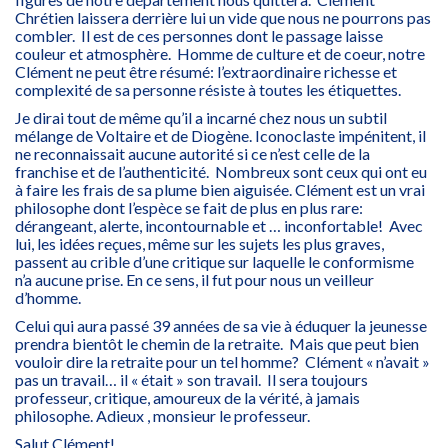
Chrétien laissera derrière lui un vide que nous ne pourrons pas
combler. Il est de ces personnes dont le passage laisse
couleur et atmosphère. Homme de culture et de coeur, notre
Clément ne peut être résumé: l’extraordinaire richesse et
complexité de sa personne résiste à toutes les étiquettes.
Je dirai tout de même qu’il a incarné chez nous un subtil
mélange de Voltaire et de Diogène. Iconoclaste impénitent, il
ne reconnaissait aucune autorité si ce n’est celle de la
franchise et de l’authenticité. Nombreux sont ceux qui ont eu
à faire les frais de sa plume bien aiguisée. Clément est un vrai
philosophe dont l’espèce se fait de plus en plus rare:
dérangeant, alerte, incontournable et … inconfortable! Avec
lui, les idées reçues, même sur les sujets les plus graves,
passent au crible d’une critique sur laquelle le conformisme
n’a aucune prise. En ce sens, il fut pour nous un veilleur
d’homme.
Celui qui aura passé 39 années de sa vie à éduquer la jeunesse
prendra bientôt le chemin de la retraite. Mais que peut bien
vouloir dire la retraite pour un tel homme? Clément « n’avait »
pas un travail… il « était » son travail. Il sera toujours
professeur, critique, amoureux de la vérité, à jamais
philosophe. Adieux , monsieur le professeur.
Salut Clément!