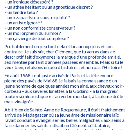
– un ironique désespéré ?
– un athée hésitant ou un agnostique discret ?
– un tendre têtu ?
– un « zapartiste » sous-exploité ?
– un artiste ignoré ?
– un non conformiste conservateur ?
– un moi orphelin du surmoi ?
– un ça vierge de tout complexe ?
Probablement un peu tout cela et beaucoup plus et son
contraire. Je suis sûr, cher Clément, que tu verras dans ce
descriptif fait d’oxymores la marque d’une profonde amitié,
sédimentée par tant d’années passées ensemble. Mais si tu le
veux bien, refaisons un peu d’histoire… et non pas l’Histoire !
En août 1968, tout juste arrivé de Paris et la tête encore
pleine des pavés de Mai 68, je faisais la connaissance d’un
jeune homme de quelques années mon aîné, aux cheveux noir-
corbeau – aux sévères lunettes à la Godard – à la maigreur
toute « séminaristique » – au verbe mordant, à la plume drôle
mais vinaigrée…
Abitibien de Sainte-Anne de Roquemaure, il était fraîchement
arrivé de Madagascar où sa jeune âme de missionnaire laïc
l’avait conduit à évangéliser les belles malgaches « aux seins à
faire damner les saints » disait un Clément célibataire,