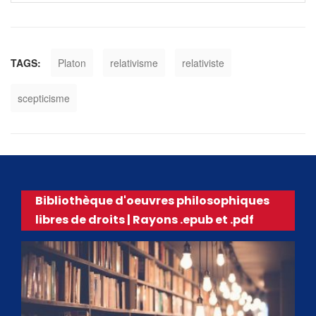
TAGS:
Platon
relativisme
relativiste
scepticisme
Bibliothèque d'oeuvres philosophiques
libres de droits | Rayons .epub et .pdf