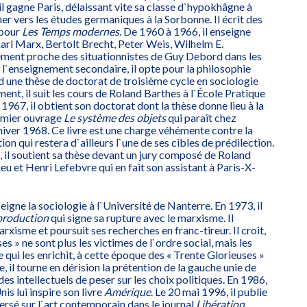
 il gagne Paris, délaissant vite sa classe d`hypokhâgne à
er vers les études germaniques à la Sorbonne. Il écrit des
 pour
Les Temps modernes
. De 1960 à 1966, il enseigne
Karl Marx, Bertolt Brecht, Peter Weis, Wilhelm E.
ement proche des situationnistes de Guy Debord dans les
l`enseignement secondaire, il opte pour la philosophie
d une thèse de doctorat de troisième cycle en sociologie
t, il suit les cours de Roland Barthes à l`École Pratique
1967, il obtient son doctorat dont la thèse donne lieu à la
emier ouvrage
Le système des objets
qui paraît chez
l`hiver 1968. Ce livre est une charge véhémente contre la
n qui restera d`ailleurs l`une de ses cibles de prédilection.
, il soutient sa thèse devant un jury composé de Roland
eu et Henri Lefebvre qui en fait son assistant à Paris-X-
seigne la sociologie à l`Université de Nanterre. En 1973, il
production
qui signe sa rupture avec le marxisme. Il
rxisme et poursuit ses recherches en franc-tireur. Il croit,
ses » ne sont plus les victimes de l`ordre social, mais les
 qui les enrichit, à cette époque des « Trente Glorieuses »
e, il tourne en dérision la prétention de la gauche unie de
 des intellectuels de peser sur les choix politiques. En 1986,
is lui inspire son livre
Amérique
. Le 20 mai 1996, il publie
versé sur l`art contemporain dans le journal
Libération
.