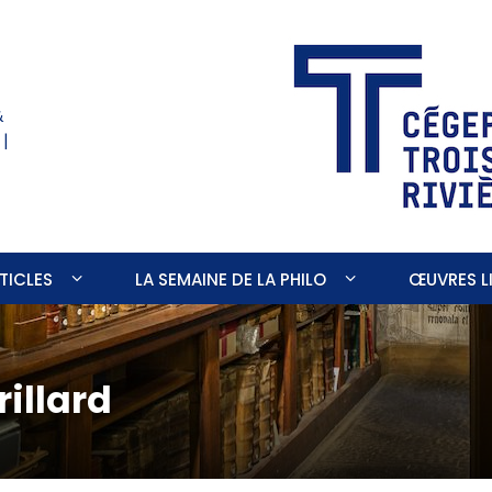
&
 |
TICLES
LA SEMAINE DE LA PHILO
ŒUVRES LI
illard