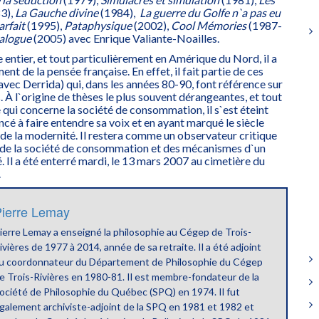
3),
La Gauche divine
(1984),
La guerre du Golfe n`a pas eu
arfait
(1995),
Pataphysique
(2002),
Cool Mémories
(1987-
ialogue
(2005) avec Enrique Valiante-Noailles.
entier, et tout particulièrement en Amérique du Nord, il a
t de la pensée française. En effet, il fait partie de ces
(avec Derrida) qui, dans les années 80-90, font référence sur
 À l`origine de thèses le plus souvent dérangeantes, et tout
 qui concerne la société de consommation, il s`est éteint
ncé à faire entendre sa voix et en ayant marqué le siècle
e la modernité. Il restera comme un observateur critique
 de la société de consommation et des mécanismes d`un
. Il a été enterré mardi, le 13 mars 2007 au cimetière du
.
ierre Lemay
ierre Lemay a enseigné la philosophie au Cégep de Trois-
ivières de 1977 à 2014, année de sa retraite. Il a été adjoint
u coordonnateur du Département de Philosophie du Cégep
e Trois-Rivières en 1980-81. Il est membre-fondateur de la
ociété de Philosophie du Québec (SPQ) en 1974. Il fut
galement archiviste-adjoint de la SPQ en 1981 et 1982 et