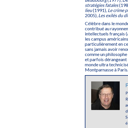
stratégies
fatales
(198
lieu
(1991),
Le crime p
2005),
Les exilés du d
Célèbre dans le monde 
contribué au rayonnemen
intellectuels français 
les campus américains.
particulièrement en ce
sans jamais avoir reno
comme un philosophe d
et parfois dérangeant
monde ultra technicisé
Montparnasse à Paris
P
P
R
a
d
S
é