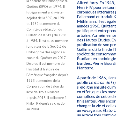
la Société de Philosophie du
Alfred Jarry. En 1948,
Québec (SPQ) en 1974. Il
Henri-IV pour se tourn
chroniques littéraires
fut également archiviste-
l`allemand et traduit 
adjoint de la SPQ en 1981
Mühlmann. Il est égal
et 1982 et membre du
années 1960. Quittant 
Comité de rédaction du
politique et entrepren
urbaine. Au même momen
Bulletin de la SPQ de 1981
des Hautes Études. En 
à 1984. Il est aussi membre-
publication de son pr
fondateur de la Société de
Gallimard à la fin de 
Philosophie des régions au
société de consommatio
coeur du Québec en 2017.
Étudiant en sociologie
Barthes, Pierre Bourdi
De plus, il est membre de
Nanterre.
l`Institut d`histoire de
l`Amérique française depuis
À partir de 1966, il en
1993 et membre de la
publie
Le miroir de la
Corporation du Salon du
s`éloigne ensuite du ma
en effet, que « les mas
livre de Trois-Rivières
complices de cet ordre
depuis 2015. Il collabore à
finissantes. Plus encor
PhiloTR depuis sa création
changer la vie et celle
en 2004.
un voyage aux États-Un
un article très contro