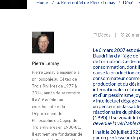
Home
/
a. Référentiel de Pierre Lemay
/
Décès
Décès
|
26 mar
Le 6 mars 2007 est déc
Baudrillard à l`âge de
de formation. Ce derni
Pierre Lemay
consommation, dont il a
cause la production co
Pierre Lemay a enseigné la
consommateur comme un
philosophie au Cégep de
production et du dési
Trois-Rivières de 1977 à
internationale a élabo
2014, année de sa retraite.
et d`un pessimisme joye
Il a été adjoint au
« Intellectuel dégagé »
un penseur inclassabl
coordonnateur du
réactionnaire du phil
Département de
(1990). Il se voyait lui
Philosophie du Cégep de
devenue la véritable 
Trois-Rivières en 1980-81.
Il naît le 20 juillet 1
Il est membre-fondateur de
par un professeur de ph