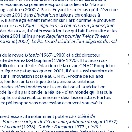
 reconnue, sa première exposition a lieu à la Maison
graphie en 2000, à Paris. Fuyant les médias qu`il s`évertue
acre en 2001 dans
Libération
plusieurs chroniques à
 ». Il aime également réfléchir sur l`art, comme le prouvent
 encore
Les Objets singuliers : architecture et philosophie
.
s de sa vie, il s`intéresse à tout ce qui fait l`actualité et les
mbre 2001 lui inspirent
Requiem pour les Twins Towers
rrorisme
(2002),
Le Pacte de lucidité et l`intelligence du mal
rs de la revue
Utopie
(1967-1980) et a été directeur
rsité de Paris-IX-Dauphine (1986-1990). Il fut aussi co-
irilio du comité de rédaction de la revue CNAC Pompidou,
Collège de pataphysique en 2001, il était aussi membre de
e sur l`Innovation sociale au CNRS. Proche de Roland
, fondée sur la critique de la pensée scientifique
pe des idées fondées sur la simulation et la séduction.
de la « disparition de la réalité » d`un monde qui bascule
losophe se décrivait comme un « désillusionniste ». Parfois
 », ce philosophe sans concession a souvent soulevé la
ne d`essais, il a notamment publié
La société de
,
Pour une
critique de l`économie politique du signe
(1972),
et la mort
(1976),
Oublier Foucault
(1977),
L`effet
 la séduction
(1979),
Simulacres et simulation
(1981),
Les