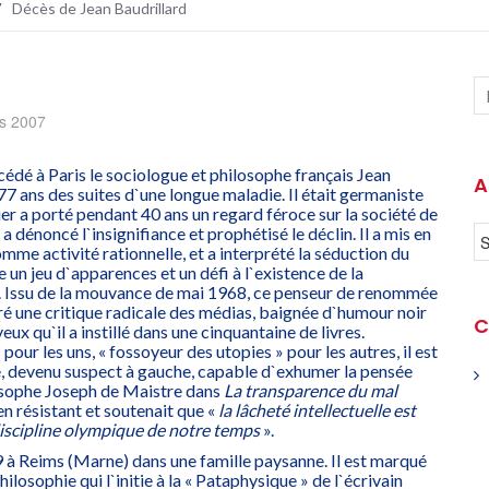
/
Décès de Jean Baudrillard
s 2007
édé à Paris le sociologue et philosophe français Jean
A
 77 ans des suites d`une longue maladie. Il était germaniste
er a porté pendant 40 ans un regard féroce sur la société de
 dénoncé l`insignifiance et prophétisé le déclin. Il a mis en
mme activité rationnelle, et a interprété la séduction du
 jeu d`apparences et un défi à l`existence de la
r. Issu de la mouvance de mai 1968, ce penseur de renommée
ré une critique radicale des médias, baignée d`humour noir
C
ux qu`il a instillé dans une cinquantaine de livres.
 pour les uns, « fossoyeur des utopies » pour les autres, il est
e, devenu suspect à gauche, capable d`exhumer la pensée
osophe Joseph de Maistre dans
La transparence du mal
 en résistant et soutenait que «
la lâcheté intellectuelle est
discipline olympique de notre temps
».
929 à Reims (Marne) dans une famille paysanne. Il est marqué
ilosophie qui l`initie à la « Pataphysique » de l`écrivain