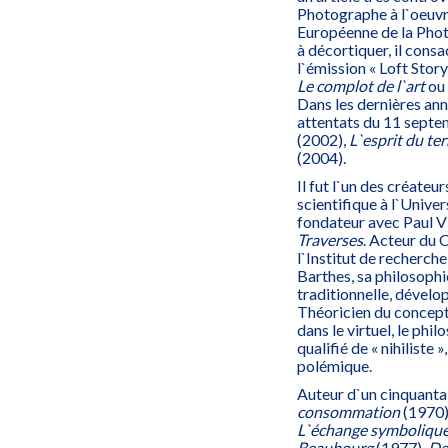
Photographe à l`oeuvre
Européenne de la Photo
à décortiquer, il cons
l`émission « Loft Story
Le complot de l`art
ou
Dans les dernières année
attentats du 11 septe
(2002),
L`esprit du te
(2004).
Il fut l`un des créateu
scientifique à l`Unive
fondateur avec Paul V
Traverses
. Acteur du 
l`Institut de recherch
Barthes, sa philosophie
traditionnelle, dévelop
Théoricien du concept 
dans le virtuel, le phi
qualifié de « nihiliste
polémique.
Auteur d`un cinquantai
consommation
(1970)
L`échange symbolique 
Beaubourg
(1977),
De