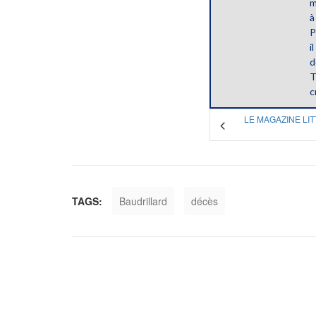
m
à
P
i
d
T
c
LE MAGAZINE LIT
TAGS:
Baudrillard
décès