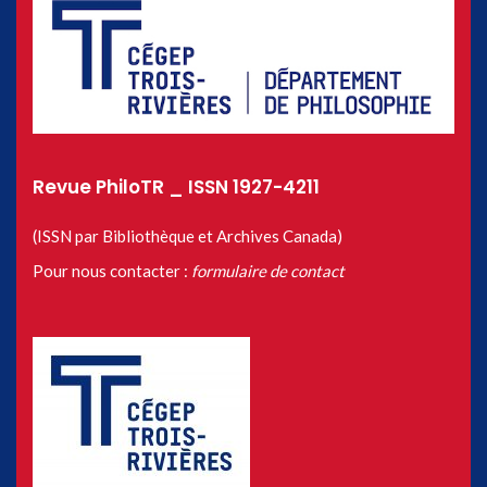
Revue PhiloTR _ ISSN 1927-4211
(ISSN par Bibliothèque et Archives Canada)
Pour nous contacter :
formulaire de contact