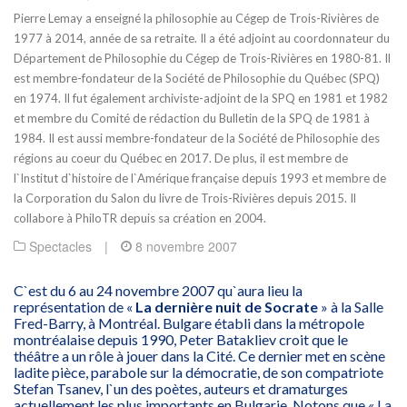
Pierre Lemay a enseigné la philosophie au Cégep de Trois-Rivières de
1977 à 2014, année de sa retraite. Il a été adjoint au coordonnateur du
Département de Philosophie du Cégep de Trois-Rivières en 1980-81. Il
est membre-fondateur de la Société de Philosophie du Québec (SPQ)
en 1974. Il fut également archiviste-adjoint de la SPQ en 1981 et 1982
et membre du Comité de rédaction du Bulletin de la SPQ de 1981 à
1984. Il est aussi membre-fondateur de la Société de Philosophie des
régions au coeur du Québec en 2017. De plus, il est membre de
l`Institut d`histoire de l`Amérique française depuis 1993 et membre de
la Corporation du Salon du livre de Trois-Rivières depuis 2015. Il
collabore à PhiloTR depuis sa création en 2004.
Spectacles
|
8 novembre 2007
C`est du 6 au 24 novembre 2007 qu`aura lieu la
représentation de «
La dernière nuit de Socrate
» à la Salle
Fred-Barry, à Montréal. Bulgare établi dans la métropole
montréalaise depuis 1990, Peter Batakliev croit que le
théâtre a un rôle à jouer dans la Cité. Ce dernier met en scène
ladite pièce, parabole sur la démocratie, de son compatriote
Stefan Tsanev, l`un des poètes, auteurs et dramaturges
actuellement les plus importants en Bulgarie. Notons que « La