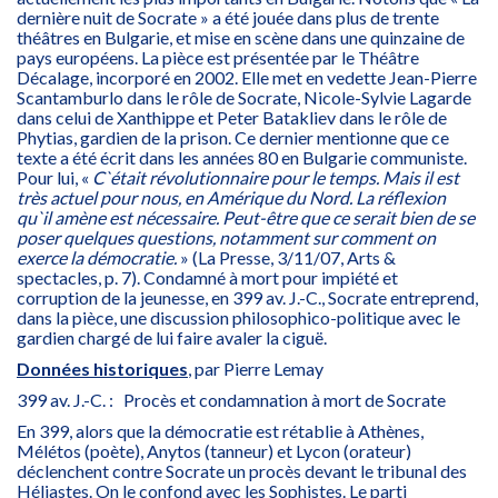
dernière nuit de Socrate » a été jouée dans plus de trente
théâtres en Bulgarie, et mise en scène dans une quinzaine de
pays européens. La pièce est présentée par le Théâtre
Décalage, incorporé en 2002. Elle met en vedette Jean-Pierre
Scantamburlo dans le rôle de Socrate, Nicole-Sylvie Lagarde
dans celui de Xanthippe et Peter Batakliev dans le rôle de
Phytias, gardien de la prison. Ce dernier mentionne que ce
texte a été écrit dans les années 80 en Bulgarie communiste.
Pour lui, «
C`était révolutionnaire pour le temps. Mais il est
très actuel pour nous, en Amérique du Nord. La réflexion
qu`il amène est nécessaire. Peut-être que ce serait bien de se
poser quelques questions, notamment sur comment on
exerce la démocratie.
» (La Presse, 3/11/07, Arts &
spectacles, p. 7). Condamné à mort pour impiété et
corruption de la jeunesse, en 399 av. J.-C., Socrate entreprend,
dans la pièce, une discussion philosophico-politique avec le
gardien chargé de lui faire avaler la ciguë.
Données historiques
, par Pierre Lemay
399 av. J.-C. : Procès et condamnation à mort de Socrate
En 399, alors que la démocratie est rétablie à Athènes,
Mélétos (poète), Anytos (tanneur) et Lycon (orateur)
déclenchent contre Socrate un procès devant le tribunal des
Héliastes. On le confond avec les Sophistes. Le parti