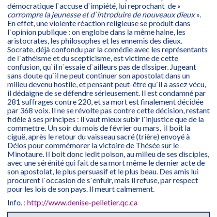
démocratique l`accuse d`impiété, lui reprochant de «
corrompre la jeunesse et d`introduire de nouveaux dieux
».
En effet, une violente réaction religieuse se produit dans
l`opinion publique : on englobe dans la même haine, les
aristocrates, les philosophes et les ennemis des dieux.
Socrate, déjà confondu par la comédie avec les représentants
de l`athéisme et du scepticisme, est victime de cette
confusion, qu`il n`essaie d`ailleurs pas de dissiper. Jugeant
sans doute qu`il ne peut continuer son apostolat dans un
milieu devenu hostile, et pensant peut-être qu`il a assez vécu,
il dédaigne de se défendre sérieusement. Il est condamné par
281 suffrages contre 220, et sa mort est finalement décidée
par 368 voix. Il ne se révolte pas contre cette décision, restant
fidèle à ses principes : il vaut mieux subir l`injustice que de la
commettre. Un soir du mois de février ou mars, il boit la
ciguë, après le retour du vaisseau sacré (trière) envoyé à
Délos pour commémorer la victoire de Thésée sur le
Minotaure. Il boit donc ledit poison, au milieu de ses disciples,
avec une sérénité qui fait de sa mort même le dernier acte de
son apostolat, le plus persuasif et le plus beau. Des amis lui
procurent l`occasion de s`enfuir, mais il refuse, par respect
pour les lois de son pays. Il meurt calmement.
Info. :
http://www.denise-pelletier.qc.ca