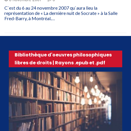
C`est du 6 au 24 novembre 2007 qu`aura lieu la
représentation de « La dernière nuit de Socrate » à la Salle
Fred-Barry, à Montréal.…
Bibliothèque d'oeuvres philosophiques
libres de droits | Rayons .epub et .pdf