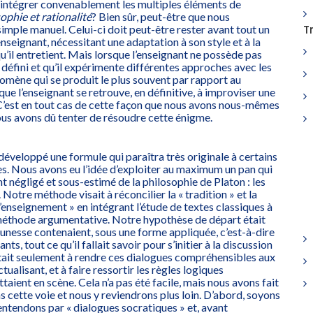
ntégrer convenablement les multiples éléments de
ophie et rationalité
? Bien sûr, peut-être que nous
T
mple manuel. Celui-ci doit peut-être rester avant tout un
’enseignant, nécessitant une adaptation à son style et à la
’il entretient. Mais lorsque l’enseignant ne possède pas
 défini et qu’il expérimente différentes approches avec les
nomène qui se produit le plus souvent par rapport au
ue l’enseignant se retrouve, en définitive, à improviser une
 C’est en tout cas de cette façon que nous avons nous-mêmes
ous avons dû tenter de résoudre cette énigme.
développé une formule qui paraîtra très originale à certains
res. Nous avons eu l’idée d’exploiter au maximum un pan qui
nt négligé et sous-estimé de la philosophie de Platon : les
Notre méthode visait à réconcilier la « tradition » et la
’enseignement » en intégrant l’étude de textes classiques à
 méthode argumentative. Notre hypothèse de départ était
eunesse contenaient, sous une forme appliquée, c’est-à-dire
ts, tout ce qu’il fallait savoir pour s’initier à la discussion
estait seulement à rendre ces dialogues compréhensibles aux
tualisant, et à faire ressortir les règles logiques
taient en scène. Cela n’a pas été facile, mais nous avons fait
 cette voie et nous y reviendrons plus loin. D’abord, soyons
 entendons par « dialogues socratiques » et, avant