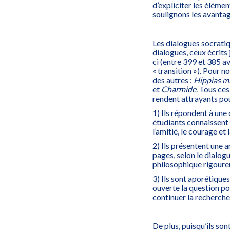
d’expliciter les élémen
soulignons les avantag
Les dialogues socratiq
dialogues, ceux écrits
ci (entre 399 et 385 av
« transition »). Pour n
des autres :
Hippias mi
et
Charmide
. Tous ce
rendent attrayants pou
1) Ils répondent à une
étudiants connaissent dé
l’amitié, le courage et 
2) Ils présentent une 
pages, selon le dialogu
philosophique rigoureu
3) Ils sont aporétiques
ouverte la question po
continuer la recherche
De plus, puisqu’ils son