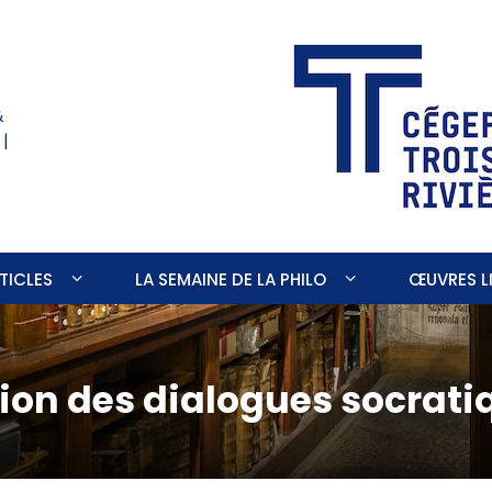
&
 |
TICLES
LA SEMAINE DE LA PHILO
ŒUVRES LI
tion des dialogues socrati