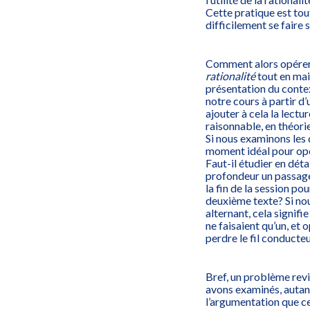
Cette pratique est to
difficilement se faire 
Comment alors opérer 
rationalité
tout en mai
présentation du contex
notre cours à partir d
ajouter à cela la lectur
raisonnable, en théorie
Si nous examinons les d
moment idéal pour opér
Faut-il étudier en dét
profondeur un passage 
la fin de la session po
deuxième texte? Si nou
alternant, cela signifi
ne faisaient qu’un, et o
perdre le fil conducteur
Bref, un problème rev
avons examinés, autant
l’argumentation que ce