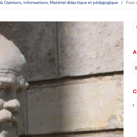
 & Opinions
,
Informations
,
Matériel didactique et pédagogique
/
Pour 
A
C