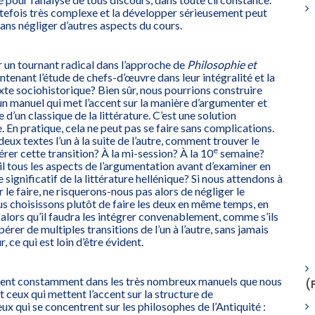
utefois très complexe et la développer sérieusement peut
sans négliger d’autres aspects du cours.
un tournant radical dans l’approche de
Philosophie et
ntenant l’étude de chefs-d’œuvre dans leur intégralité et la
te sociohistorique? Bien sûr, nous pourrions construire
’un manuel qui met l’accent sur la manière d’argumenter et
e d’un classique de la littérature. C’est une solution
. En pratique, cela ne peut pas se faire sans complications.
eux textes l’un à la suite de l’autre, comment trouver le
e
er cette transition? À la mi-session? À la 10
semaine?
ail tous les aspects de l’argumentation avant d’examiner en
significatif de la littérature hellénique? Si nous attendons à
ur le faire, ne risquerons-nous pas alors de négliger le
s choisissons plutôt de faire les deux en même temps, en
e alors qu’il faudra les intégrer convenablement, comme s’ils
pérer de multiples transitions de l’un à l’autre, sans jamais
, ce qui est loin d’être évident.
ient constamment dans les très nombreux manuels que nous
(
 ceux qui mettent l’accent sur la structure de
ux qui se concentrent sur les philosophes de l’Antiquité :