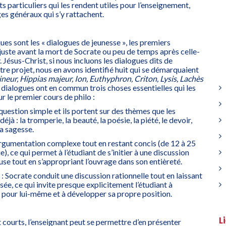
ts particuliers qui les rendent utiles pour l’enseignement,
es généraux qui s’y rattachent.
ues sont les « dialogues de jeunesse », les premiers
 juste avant la mort de Socrate ou peu de temps après celle-
. Jésus-Christ, si nous incluons les dialogues dits de
otre projet, nous en avons identifié huit qui se démarquaient
neur, Hippias majeur, Ion, Euthyphron, Criton, Lysis, Lachès
s dialogues ont en commun trois choses essentielles qui les
r le premier cours de philo :
 question simple et ils portent sur des thèmes que les
jà : la tromperie, la beauté, la poésie, la piété, le devoir,
la sagesse.
argumentation complexe tout en restant concis (de 12 à 25
e), ce qui permet à l’étudiant de s’initier à une discussion
se tout en s’appropriant l’ouvrage dans son entièreté.
 : Socrate conduit une discussion rationnelle tout en laissant
sée, ce qui invite presque explicitement l’étudiant à
 pour lui-même et à développer sa propre position.
L
t courts, l’enseignant peut se permettre d’en présenter