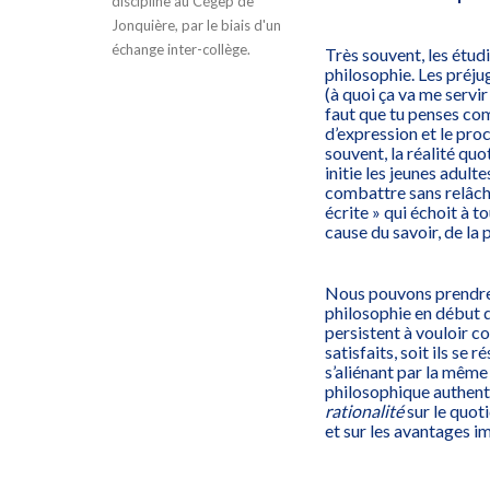
discipline au Cégep de
Jonquière, par le biais d'un
échange inter-collège.
Très souvent, les étud
philosophie. Les préju
(à quoi ça va me servir
faut que tu penses com
d’expression et le proc
souvent, la réalité quo
initie les jeunes adult
combattre sans relâche
écrite » qui échoit à 
cause du savoir, de la p
Nous pouvons prendre 
philosophie en début d
persistent à vouloir c
satisfaits, soit ils se
s’aliénant par la même
philosophique authenti
rationalité
sur le quot
et sur les avantages i