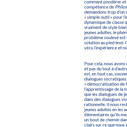
comment pondérer et i
compétence de
Philos
demandons trop d’un si
« simple outil » pour l
dynamique de classe qu
vraiment de style bien
jeunes adultes, le phé
problème soulevé est q
solution au pied levé.
vécu l’expérience et n
Pour cela, nous avons 
et pas du tout à d’aut
est, en tout cas, souve
dialogues socratiques. 
« démocratisation de l
l’apprentissage de la
que les dialogues de j
dans des dialogues vivan
rationnelle. Il nous r
jeunes adultes en les ac
élémentaires qu’ils met
un bout de chemin dans
clairs sur ce que nous