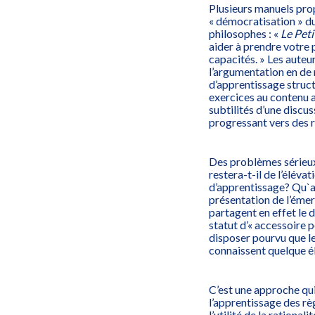
Plusieurs manuels pro
« démocratisation » du
philosophes
: «
Le Peti
aider à prendre votre 
capacités. » Les auteu
l’argumentation en de 
d’apprentissage struc
exercices au contenu ac
subtilités d’une discus
progressant vers des r
Des problèmes sérieux
restera-t-il de l’éléva
d’apprentissage? Qu`ar
présentation de l’émer
partagent en effet le 
statut d’« accessoire
disposer pourvu que l
connaissent quelque é
C’est une approche qui
l’apprentissage des rè
l’utilité de la rationa