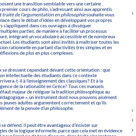
posent une transition semblable vers une certaine
 premier cours de philo, s’adressant ainsi aux apprentis
t traité de l’argumentation en philosophie
souhaite vous
place dans le débat d’idées en développant vos propres
rs s’appliquent dans ces ouvrages à disséquer
multiples parties, de manière à faciliter un processus
turé, intégrant un vocabulaire accessible et de nombreux
tuel. Les étudiants sont ainsi invités à maîtriser toutes les
sion rationnelle en partant d’activités très simples et en
éflexions de plus en plus complexes.
 se dressent cependant devant cette orientation : que
tion intellectuelle des étudiants dans ce contexte
rivera-t-il à l’enseignement des classiques? Et à la
gence de la rationalité en Grèce? Tous ces manuels
défaut majeur de reléguer la tradition philosophique au
 pédagogique », un instrument dont nous pouvons aisément
es jeunes adultes argumentent correctement et qu’ils
lément de la pensée d’un philosophe.
 se défend. Il peut être avantageux d’insister sur
gles de la logique informelle, parce que cela met en évidence
lité pour l’analyse de tous discours, dans toute circonstance.