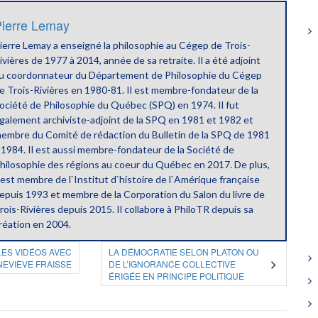
ierre Lemay
ierre Lemay a enseigné la philosophie au Cégep de Trois-
ivières de 1977 à 2014, année de sa retraite. Il a été adjoint
u coordonnateur du Département de Philosophie du Cégep
e Trois-Rivières en 1980-81. Il est membre-fondateur de la
ociété de Philosophie du Québec (SPQ) en 1974. Il fut
galement archiviste-adjoint de la SPQ en 1981 et 1982 et
embre du Comité de rédaction du Bulletin de la SPQ de 1981
 1984. Il est aussi membre-fondateur de la Société de
hilosophie des régions au coeur du Québec en 2017. De plus,
l est membre de l`Institut d`histoire de l`Amérique française
epuis 1993 et membre de la Corporation du Salon du livre de
rois-Rivières depuis 2015. Il collabore à PhiloTR depuis sa
réation en 2004.
ES VIDÉOS AVEC
LA DÉMOCRATIE SELON PLATON OU
EVIÈVE FRAISSE
DE L’IGNORANCE COLLECTIVE
ÉRIGÉE EN PRINCIPE POLITIQUE