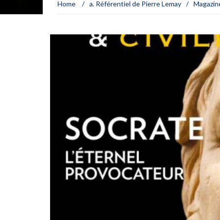
Home
/
a. Référentiel de Pierre Lemay
/
Magazin