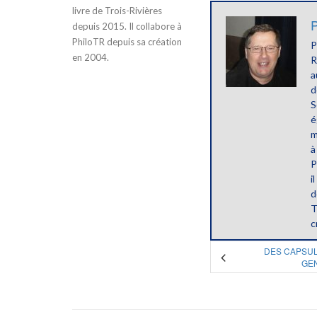
livre de Trois-Rivières
P
depuis 2015. Il collabore à
PhiloTR depuis sa création
P
en 2004.
R
a
d
S
é
m
à
P
i
d
T
c
DES CAPSUL
GEN