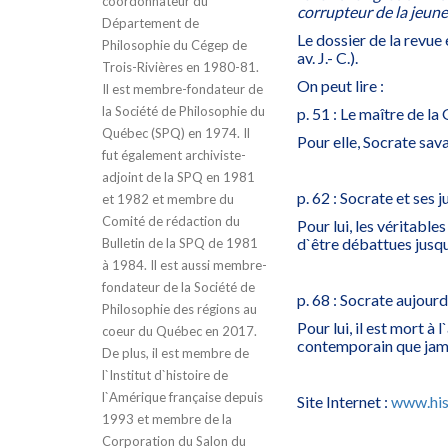
coordonnateur du
corrupteur de la jeune
Département de
Le dossier de la revue
Philosophie du Cégep de
av. J.- C.).
Trois-Rivières en 1980-81.
On peut lire :
Il est membre-fondateur de
la Société de Philosophie du
p. 51 : Le maître de la
Québec (SPQ) en 1974. Il
Pour elle, Socrate sava
fut également archiviste-
adjoint de la SPQ en 1981
p. 62 : Socrate et ses 
et 1982 et membre du
Comité de rédaction du
Pour lui, les véritabl
d`être débattues jusqu
Bulletin de la SPQ de 1981
à 1984. Il est aussi membre-
fondateur de la Société de
p. 68 : Socrate aujour
Philosophie des régions au
Pour lui, il est mort à 
coeur du Québec en 2017.
contemporain que jam
De plus, il est membre de
l`Institut d`histoire de
l`Amérique française depuis
Site Internet :
www.hist
1993 et membre de la
Corporation du Salon du