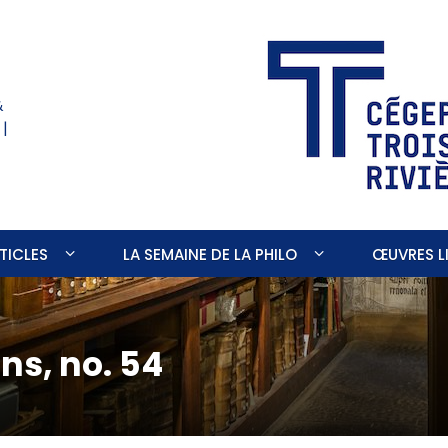
&
 |
TICLES
LA SEMAINE DE LA PHILO
ŒUVRES LI
ons, no. 54