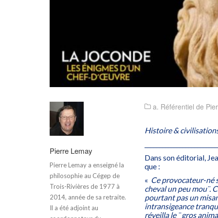
a. Référentiel de Pi
Histoire & civilisation
_________________________
Pierre Lemay
Dans son éditorial, Je
Pierre Lemay a enseigné la
que :
philosophie au Cégep de
«
Ce provocateur-né se
Trois-Rivières de 1977 à
cheval un peu mou¨. Ce
pourtant pas un misanth
2014, année de sa retraite.
intransigeance tranquil
Il a été adjoint au
réveilla le ¨ gros anim