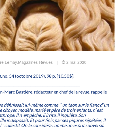
erre Lemay
,
Magazines-Revues
|
2 mai 2020
s
, no. 54 (octobre 2019), 98 p. [10.50$].
_______________________________________________
an-Marc Bastière, rédacteur en chef de la revue, rappelle
 définissait lui-même comme ­ ¨ un taon sur le flanc d`un
 citoyen modèle, marié et père de trois enfants, n`est
rope. Il n`empêche: il irrita, il inquiéta. Son
le indisposait. Et pour finir, par ses piqûres répétées, il
al ¨ collectif. On le considéra comme un esprit subversif,