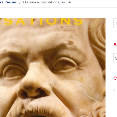
es-Revues
/
Histoire & civilisations, no. 54
A
C