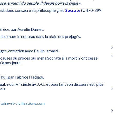
sse, ennemi du peuple. Il devait boire la ciguë
».
 est donc consacré au philosophe grec
Socrate
(v. 470-399
 Grèce, par Aurélie Damet.
it remuer le couteau dans la plaie des préjugés.
juges, entretien avec Paulin Ismard.
es causes du procès qui mena Socrate à la mort n`ont cessé
`à nos jours.
d`hui, par Fabrice Hadjadj.
e
l`aube du IV
siècle av. J.-C., et pourtant son discours est plus
ais.
oire-et-civilisations.com