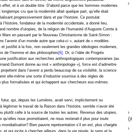
 effet, et à un double titre. D’abord parce que les hommes modernes
ongtemps cru que la modernité allait quelque part, qu’elle était
réalisant
progressivement
dans et par l’histoire. Ce postulat
 l’histoire, fondateur de la modernité occidentale, a donné lieu,
and nombre d’utopies, de la religion de l’humanité d’Auguste Comte à
e Marx en passant par le Nouveau Christianisme de Saint-Simon :
ns l’avenir d’un monde autre que celui-ci », autant de « modèles
é et justifié à la fois, non seulement les grandes idéologies modernes,
ces de l’homme et des philosophies
[6]
. Or, si l’idée de Progrès
r une justification aux recherches anthropologiques contemporaines (au
 Fernand Dumont donne au mot « anthropologie »), force est d’admettre
 projettent dans l’avenir a perdu beaucoup de sa visibilité, la science
nir elle-même une sorte d’industrie soumise à des règles de
n plus formalisées et qui échappent aux chercheurs eux-mêmes.
 futur, qui, depuis les Lumières, avait servi, implicitement ou
à légitimer le travail de la Raison dans l’histoire, semble n’avoir été
ou plutôt celle à la source de toutes les autres. Revenus des utopies,
(
x qu’elles nous promettaient, ne nous resterait-il plus pour toute
a
mondialisation
?
Bien pauvre représentation s’il en est, plus chargée
, et qui incite à chercher ailleurs, dans la vie privée, le sens et la