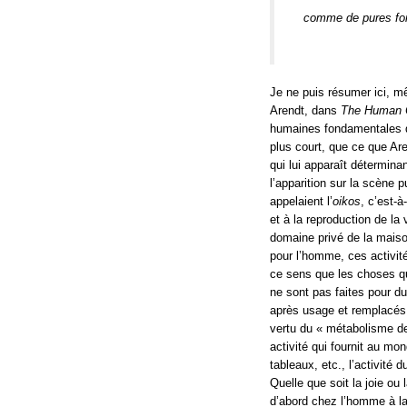
comme de pures fonc
Je ne puis résumer ici, mê
Arendt, dans
The Human C
humaines fondamentales q
plus court, que ce que A
qui lui apparaît détermin
l’apparition sur la scène 
appelaient l’
oikos
, c’est-à
et à la reproduction de la
domaine privé de la maison
pour l’homme, ces activit
ce sens que les choses qu
ne sont pas faites pour d
après usage et remplacés p
vertu du « métabolisme de
activité qui fournit au mo
tableaux, etc., l’activité 
Quelle que soit la joie ou l
d’abord chez l’homme à la