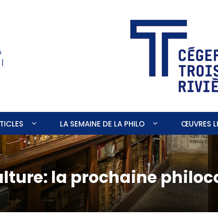
&
 |
TICLES
LA SEMAINE DE LA PHILO
ŒUVRES LI
ulture: la prochaine philo