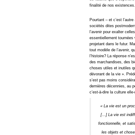
finalité de nos existences
Pourtant – et c’est l’autr
sociétés dites postmodern
l’avenir pour exalter celle
essentiellement tournées 
projetant dans le futur. M
tout modèle de l’avenir, q
l’histoire? La réponse n’e
des marchandises, des bi
choses utiles et inutiles 
dévorant de la vie ». Pré
s’est pas moins considéra
dernières décennies, au po
c’est-à-dire la culture ell
« La vie est un proce
[…] La vie est indif
fonctionnelle, et sa
les objets et chose