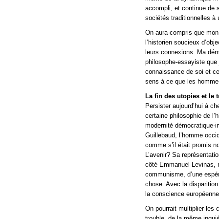
accompli, et continue de s
sociétés traditionnelles à
On aura compris que mon po
l’historien soucieux d’obj
leurs connexions. Ma démar
philosophe-essayiste que j
connaissance de soi et cel
sens à ce que les hommes
La fin des utopies et le
Persister aujourd’hui à ch
certaine philosophie de l’h
modernité démocratique-in
Guillebaud, l’homme occide
comme s’il était promis non
L’avenir? Sa représentati
côté Emmanuel Levinas, no
communisme, d’une espéra
chose. Avec la disparitio
la conscience européenne
On pourrait multiplier les
trouble, de la même inqui