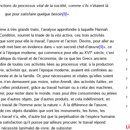
tions du processus vital de la société, comme s’ils n’étaient là
que pour satisfaire quelque besoin
[8]
».
me à très grands traits, l’analyse approfondie à laquelle Hannah
ondition
, soumet la triade de la
vita activa
, ces trois activités
ue sont pour elle le
travail,
l’
œuvre
et l’
action
. Disons, pour aller au
rendt met bien en évidence dans « son second chef-d’œuvre
[9]
», ce
e
ant à l’époque moderne, qui commence pour elle au XVI
siècle, c’est
publique du travail et de l’économie, de ce que les Grecs anciens
-dire de toutes ces activités liées au processus vital, à la production
 vie, activités qui, avant l’époque moderne, avaient été confinées au
née et de la famille. Or, pour nécessaires et vitales qu’elles soient
és n’en demeurent pas moins, selon Arendt, des activités
futiles
, en
’elles produisent, grâce au travail humain ou à celui des machines,
urer, pour rester dans le monde, mais pour être consommées ou jetées
ar d’autres objets, par d’autres produits, et cela indéfiniment, en
 travail de l’homme avec la nature ». À la différence de
l’œuvre
,
nde ces objets durables que sont les monuments, les livres, les
du
travail
n’a, elle, d’autre but que la perpétuation de l’espèce humaine.
a satisfaction qu’il puisse par ailleurs procurer, le travail répond
L
 nécessité (animale) de vivre, de subsister.