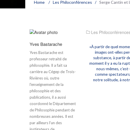
Home
/
Les Philoconférences
/
Serge Cantin et l
Les Philoconférence
Yves Bastarache
«À partir de quel momen
images ont-elles per
Yves Bastarache est
substance, à partir de
professeur retraité de
moment il y a eu la ru
philosophie. Il a fait sa
nous-mêmes, c’est-à
carrière au Cégep de Trois-
comme spectateurs,
Rivières où, outre
notre solitude, à not
l'enseignement de la
philosophie et des
publications, il a aussi
coordonné le Département
de Philosophie pendant de
nombreuses années. Il est
par ailleurs l'un des
instigateurs de