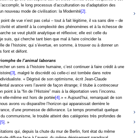
’accomplir, le long processus d’acculturation ou d’adaptation des
 un nouveau mode de civilisation: la Modernité
[2]
.
int de vue n’est pas celui – tout à fait légitime, il va sans dire – de
ectivité et attentif à la complexité des phénomènes et à la richesse de
che se veut plutôt analytique et réflexive; elle est celle du
e suis, qui cherche tant bien que mal à faire coïncider la
le de l’histoire; qui s’évertue, en somme, à trouver ou à donner un
 font et défont.
 triomphe de
l’animal laborans
ercher un sens à l’histoire humaine, c’est continuer à faire crédit à une
istoire
[3]
, malgré le discrédit où celle-ci est tombée
dans notre
dividualiste. « Dégrisé de son optimisme, écrit Jean-Claude
ntal avance vers l’avenir de façon étrange; il titube à contrecoeur
 point à la “fin de l’Histoire” mais à la déportation vers l’inconnu.
on elle-même est hors de portée
[4]
.» « Aujourd’hui, remarquait de son
us avons vu disparaître l’horizon qui apparaissait derrière le
nce, d’une promesse de délivrance. Le temps promettait quelque
n du communisme, le trouble atteint des catégories très profondes de
[5]
. »
 citations qui, depuis la chute du mur de Berlin, font état du même
étude diffuse face à l’avenir, du même dégrisement paradoxal.