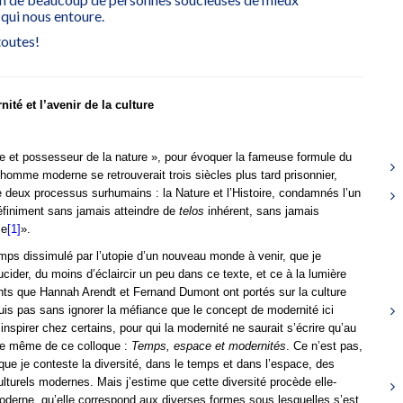
qui nous entoure.
toutes!
ité et l’avenir de la culture
re et possesseur de la nature », pour évoquer la fameuse formule du
l’homme moderne se retrouverait trois siècles plus tard prisonnier,
 deux processus surhumains : la Nature et l’Histoire, condamnés l’un
définiment sans jamais atteindre de
telos
inhérent, sans jamais
ie
[1]
».
mps dissimulé par l’utopie d’un nouveau monde à venir, que je
ucider, du moins d’éclaircir un peu dans ce texte, et ce à la lumière
ts que Hannah Arendt et Fernand Dumont ont portés sur la culture
uis pas sans ignorer la méfiance que le concept de modernité ici
inspirer chez certains, pour qui la modernité ne saurait s’écrire qu’au
tre même de ce colloque :
Temps, espace et modernités
. Ce n’est pas,
que je conteste la diversité, dans le temps et dans l’espace, des
lturels modernes. Mais j’estime que cette diversité procède elle-
erne, qu’elle correspond aux diverses formes sous lesquelles s’est