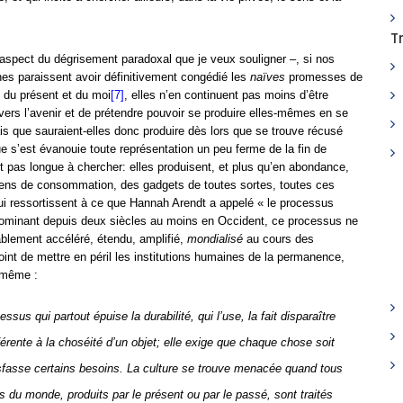
.
T
e aspect du dégrisement paradoxal que je veux souligner –, si nos
es paraissent avoir définitivement congédié les
naïves
promesses de
s du présent et du moi
[7]
, elles n’en continuent pas moins d’être
vers l’avenir et de prétendre pouvoir se produire elles-mêmes en se
ais que sauraient-elles donc produire dès lors que se trouve récusé
ue s’est évanouie toute représentation un peu ferme de la fin de
st pas longue à chercher: elles produisent, et plus qu’en abondance,
ens de consommation, des gadgets de toutes sortes, toutes ces
qui ressortissent à ce que Hannah Arendt a appelé « le processus
dominant depuis deux siècles au moins en Occident, ce processus ne
blement accéléré, étendu, amplifié,
mondialisé
au cours des
int de mettre en péril les institutions humaines de la permanence,
e-même :
ssus qui partout épuise la durabilité, qui l’use, la fait disparaître
férente à la choséité d’un objet; elle exige que chaque chose soit
tisfasse certains besoins. La culture se trouve menacée quand tous
s du monde, produits par le présent ou par le passé, sont traités