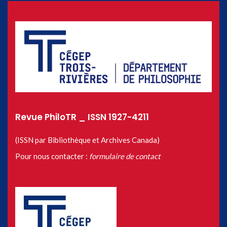
Revue PhiloTR _ ISSN 1927-4211
(ISSN par Bibliothèque et Archives Canada)
Pour nous contacter :
formulaire de contact