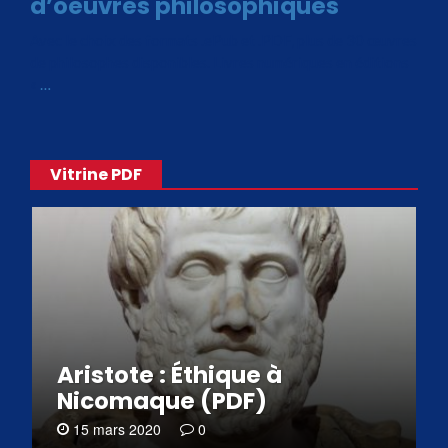
d’oeuvres philosophiques
Avec le choix des formats .ePub et .PDF, plus de 30 œuvres
de philosophes disponibles. Livres numériques en éditions
«
…
Vitrine PDF
Aristote : Éthique à
Nicomaque (PDF)
15 mars 2020
0