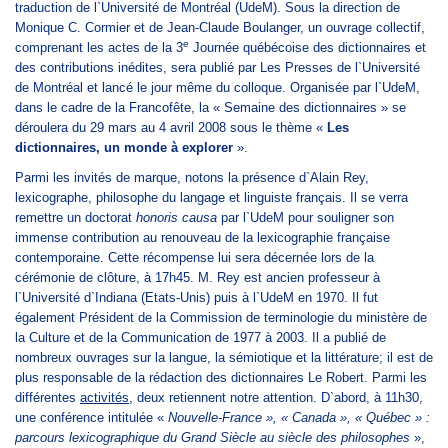
traduction de l`Université de Montréal (UdeM). Sous la direction de
Monique C. Cormier et de Jean-Claude Boulanger, un ouvrage collectif,
e
comprenant les actes de la 3
Journée québécoise des dictionnaires et
des contributions inédites, sera publié par Les Presses de l`Université
de Montréal et lancé le jour même du colloque. Organisée par l`UdeM,
dans le cadre de la Francofête, la
« Semaine des dictionnaires » se
déroulera du 29 mars au 4 avril 2008 sous le
thème
«
Les
dictionnaires, un monde à explorer
».
Parmi les invités de marque, notons la présence d`Alain Rey,
lexicographe, philosophe du langage et linguiste français. Il se verra
remettre un doctorat
honoris causa
par l`UdeM pour souligner son
immense contribution au renouveau de la lexicographie française
contemporaine. Cette récompense lui sera décernée lors de la
cérémonie de clôture, à 17h45. M. Rey est ancien professeur à
l`Université d`Indiana (Etats-Unis) puis à l`UdeM en 1970. Il fut
également Président de la Commission de terminologie du ministère de
la Culture et de la Communication de 1977 à 2003. Il a publié de
nombreux ouvrages sur la langue, la sémiotique et la littérature; il est de
plus responsable de la rédaction des dictionnaires Le Robert.
Parmi les
différentes
activités
, deux retiennent notre attention. D`abord, à 11h30,
une conférence intitulée «
Nouvelle-France », « Canada », « Québec » :
parcours lexicographique du Grand Siècle au siècle des philosophes
»,