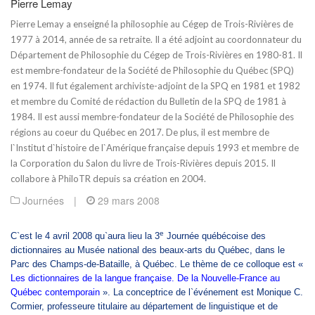
Pierre Lemay
Pierre Lemay a enseigné la philosophie au Cégep de Trois-Rivières de
1977 à 2014, année de sa retraite. Il a été adjoint au coordonnateur du
Département de Philosophie du Cégep de Trois-Rivières en 1980-81. Il
est membre-fondateur de la Société de Philosophie du Québec (SPQ)
en 1974. Il fut également archiviste-adjoint de la SPQ en 1981 et 1982
et membre du Comité de rédaction du Bulletin de la SPQ de 1981 à
1984. Il est aussi membre-fondateur de la Société de Philosophie des
régions au coeur du Québec en 2017. De plus, il est membre de
l`Institut d`histoire de l`Amérique française depuis 1993 et membre de
la Corporation du Salon du livre de Trois-Rivières depuis 2015. Il
collabore à PhiloTR depuis sa création en 2004.
Journées
|
29 mars 2008
e
C`est le 4 avril 2008 qu`aura lieu la 3
Journée québécoise des
dictionnaires au Musée national des beaux-arts du Québec, dans le
Parc des Champs-de-Bataille, à Québec.
Le thème de ce colloque est «
Les dictionnaires de la langue française. De la Nouvelle-France au
Québec contemporain
». La conceptrice de l`événement est Monique C.
Cormier, professeure titulaire au département de linguistique et de