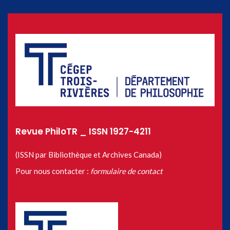
Revue PhiloTR _ ISSN 1927-4211
(ISSN par Bibliothèque et Archives Canada)
Pour nous contacter :
formulaire de contact