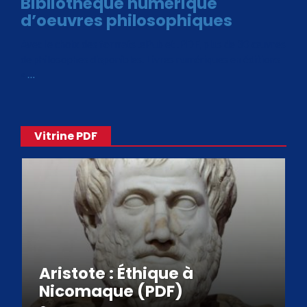
Bibliothèque numérique
d’oeuvres philosophiques
Avec le choix des formats .ePub et .PDF, plus de 30 œuvres
de philosophes disponibles. Livres numériques en éditions
«
…
Vitrine PDF
Aristote : Éthique à
Nicomaque (PDF)