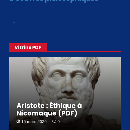
Avec le choix des formats .ePub et .PDF, plus de 30 œuvres
de philosophes disponibles. Livres numériques en éditions
«
…
Vitrine PDF
Aristote : Éthique à
Nicomaque (PDF)
15 mars 2020
0