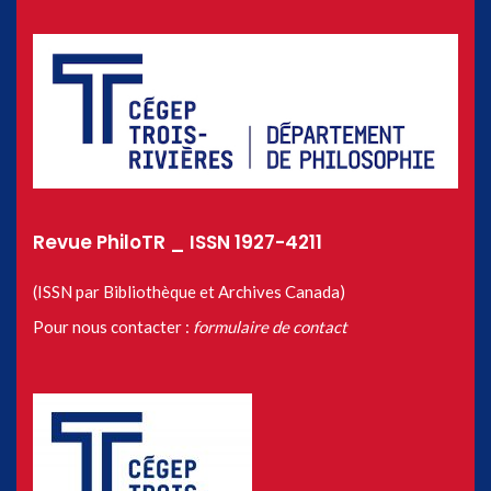
Revue PhiloTR _ ISSN 1927-4211
(ISSN par Bibliothèque et Archives Canada)
Pour nous contacter :
formulaire de contact