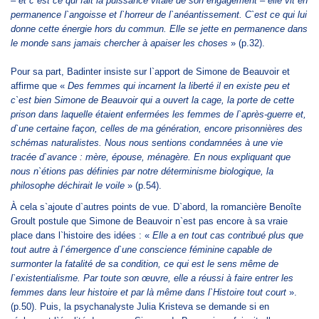
– et c`est ce qui fait la puissance vitale de son engagement – elle vit en
permanence l`angoisse et l`horreur de l`anéantissement. C`est ce qui lui
donne cette énergie hors du commun. Elle se jette en permanence dans
le monde sans jamais chercher à apaiser les choses
» (p.32).
Pour sa part, Badinter insiste sur l`apport de Simone de Beauvoir et
affirme que «
Des femmes qui incarnent la liberté il en existe peu et
c`est bien Simone de Beauvoir qui a ouvert la cage, la porte de cette
prison dans laquelle étaient enfermées les femmes de l`après-guerre et,
d`une certaine façon, celles de ma génération, encore prisonnières des
schémas naturalistes. Nous nous sentions condamnées à une vie
tracée d`avance : mère, épouse, ménagère. En nous expliquant que
nous n`étions pas définies par notre déterminisme biologique, la
philosophe déchirait le voile
» (p.54).
À cela s`ajoute d`autres points de vue.
D`abord, la romancière Benoîte
Groult postule que Simone de Beauvoir n`est pas encore à sa vraie
place dans l`histoire des idées : «
Elle a en tout cas contribué plus que
tout autre à l`émergence d`une conscience féminine capable de
surmonter la fatalité de sa condition, ce qui est le sens même de
l`existentialisme. Par toute son œuvre, elle a réussi à faire entrer les
femmes dans leur histoire et par là même dans l`Histoire tout court
».
(p.50). Puis, la psychanalyste Julia Kristeva se demande si en