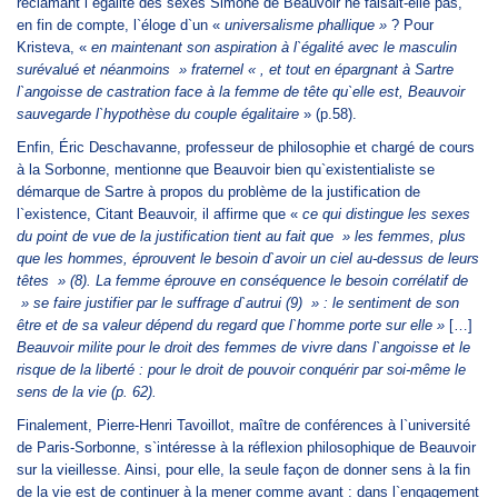
réclamant l`égalité des sexes Simone de Beauvoir ne faisait-elle pas,
en fin de compte, l`éloge d`un «
universalisme phallique »
?
Pour
Kristeva, «
en maintenant son aspiration à l`égalité avec le masculin
surévalué et néanmoins » fraternel « , et tout en épargnant à Sartre
l`angoisse de castration face à la femme de tête qu`elle est, Beauvoir
sauvegarde l`hypothèse du couple égalitaire
» (p.58).
Enfin, Éric Deschavanne, professeur de philosophie et chargé de cours
à la Sorbonne, mentionne que Beauvoir bien qu`existentialiste se
démarque de Sartre à propos du problème de la justification de
l`existence, Citant Beauvoir, il affirme que «
ce qui distingue les sexes
du point de vue de la justification tient au fait que » les femmes, plus
que les hommes, éprouvent le besoin d`avoir un ciel au-dessus de leurs
têtes » (8). La femme éprouve en conséquence le besoin corrélatif de
» se faire justifier par le suffrage d`autrui (9) » : le sentiment de son
être et de sa valeur dépend du regard que l`homme porte sur elle »
[…]
Beauvoir milite pour le droit des femmes de vivre dans l`angoisse et le
risque de la liberté : pour le droit de pouvoir conquérir par soi-même le
sens de la vie (p. 62).
Finalement, Pierre-Henri Tavoillot, maître de conférences à l`université
de Paris-Sorbonne, s`intéresse à la réflexion philosophique de Beauvoir
sur la vieillesse. Ainsi, pour elle, la seule façon de donner sens à la fin
de la vie est de continuer à la mener comme avant : dans l`engagement