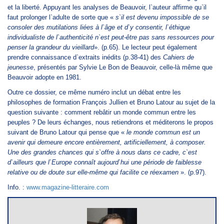
et la liberté. Appuyant les analyses de Beauvoir, l`auteur affirme qu`il
faut prolonger l`adulte de sorte que «
s`il est devenu impossible de se
consoler des mutilations liées à l`âge et d`y consentir, l`éthique
individualiste de l`authenticité n`est peut-être pas sans ressources pour
penser la grandeur du vieillard
». (p.65). Le lecteur peut également
prendre connaissance d`extraits inédits (p.38-41) des
Cahiers de
jeunesse
, présentés par Sylvie Le Bon de Beauvoir, celle-là même que
Beauvoir adopte en 1981.
Outre ce dossier, ce même numéro inclut un débat entre les
philosophes de formation François Jullien et Bruno Latour au sujet de la
question suivante : comment rebâtir un monde commun entre les
peuples ? De leurs échanges, nous retiendrons et méditerons le propos
suivant de Bruno Latour qui pense que «
le monde commun est un
avenir qui demeure encore entièrement, artificiellement, à composer.
Une des grandes chances qui s`offre à nous dans ce cadre, c`est
d`ailleurs que l`Europe connaît aujourd`hui une période de faiblesse
relative ou de doute sur elle-même qui facilite ce réexamen
». (p.97).
Info. :
www.magazine-litteraire.com