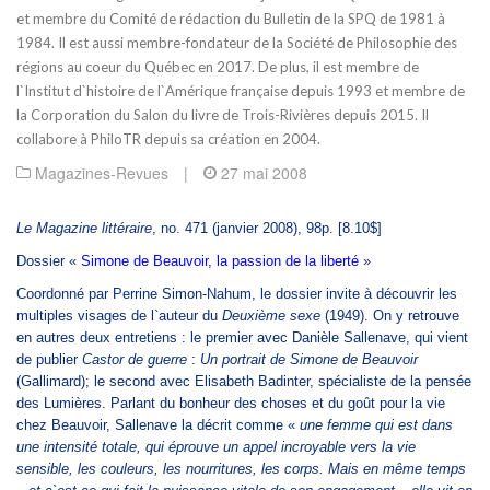
et membre du Comité de rédaction du Bulletin de la SPQ de 1981 à
1984. Il est aussi membre-fondateur de la Société de Philosophie des
régions au coeur du Québec en 2017. De plus, il est membre de
l`Institut d`histoire de l`Amérique française depuis 1993 et membre de
la Corporation du Salon du livre de Trois-Rivières depuis 2015. Il
collabore à PhiloTR depuis sa création en 2004.
Magazines-Revues
|
27 mai 2008
Le Magazine littéraire
, no. 471 (janvier 2008), 98p. [8.10$]
Dossier «
Simone de Beauvoir, la passion de la liberté
»
Coordonné par Perrine Simon-Nahum, le dossier invite à découvrir les
multiples visages de l`auteur du
Deuxième sexe
(1949). On y retrouve
en autres deux entretiens : le premier avec Danièle Sallenave, qui vient
de publier
Castor de guerre
:
Un portrait de Simone de Beauvoir
(Gallimard); le second avec Elisabeth Badinter, spécialiste de la pensée
des Lumières. Parlant du bonheur des choses et du goût pour la vie
chez Beauvoir, Sallenave la décrit comme «
une femme qui est dans
une intensité totale, qui éprouve un appel incroyable vers la vie
sensible, les couleurs, les nourritures, les corps. Mais en même temps