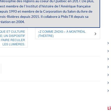
hilosophie des régions au coeur du Québec en 2017. De plus,
l est membre de l`Institut d`histoire de l`Amérique française
epuis 1993 et membre de la Corporation du Salon du livre de
rois-Rivières depuis 2015. Il collabore à PhiloTR depuis sa
réation en 2004.
IQUE ET CULTURE
«Z COMME ZADIG » À MONTRÉAL
E; UN DISPOSITIF
(THÉÂTRE)
 FAIRE RECULER
LES LUMIÈRES.
L