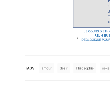
P
i
d
T
c
LE COURS D’ÉTH
RELIGIEUS
IDÉOLOGIQUE POUR
TAGS:
amour
désir
Philosophie
sexe