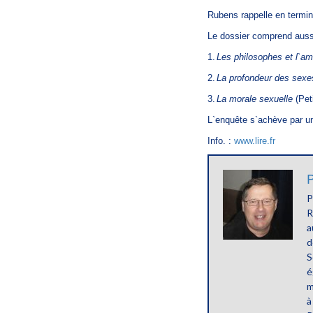
Rubens rappelle en termin
Le dossier comprend aussi
1.
Les philosophes et l`am
2.
La profondeur des sexe
3.
La morale sexuelle
(Peti
L`enquête s`achève par un 
Info. :
www.lire.fr
P
P
R
a
d
S
é
m
à