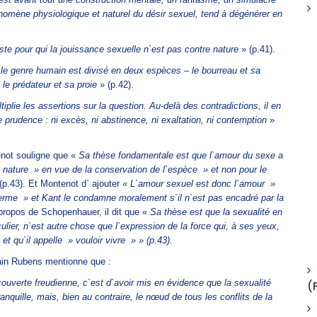
énomène physiologique et naturel du désir sexuel, tend à dégénérer en
ste pour qui la jouissance sexuelle n`est pas contre nature
» (p.41).
le genre humain est divisé en deux espèces – le bourreau et sa
e, le prédateur et sa proie
» (p.42).
tiplie les assertions sur la question. Au-delà des contradictions, il en
e prudence : ni excès, ni abstinence, ni exaltation, ni contemption
»
enot souligne que «
Sa thèse fondamentale est que l`amour du sexe a
 nature » en vue de la conservation de l`espèce » et non pour le
(p.43). Et Montenot d` ajouter
« L`amour sexuel est donc l`amour »
 terme » et Kant le condamne moralement s`il n`est pas encadré par la
propos de Schopenhauer, il dit que «
Sa thèse est que la sexualité en
ulier, n`est autre chose que l`expression de la force qui, à ses yeux,
é et qu`il appelle » vouloir vivre » » (p.43).
in Rubens mentionne que :
ouverte freudienne, c`est d`avoir mis en évidence que la sexualité
(
anquille, mais, bien au contraire, le nœud de tous les conflits de la