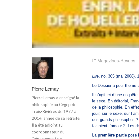
Magazines-Revues
Lire
, no. 365 (mai 2008), 
Le Dossier a pour thème 
Pierre Lemay
Il s`agit ici d`une enquêt
Pierre Lemay a enseigné la
le sexe. En éditorial, Fra
philosophie au Cégep de
de la philosophie. En effe
Trois-Rivières de 1977 à
jouir, sur le sexe, sur l`am
2014, année de sa retraite.
des grands philosophes ? 
Il a été adjoint au
faisaient l`amour
2. Les d
coordonnateur du
La
première partie
pose l
Département de