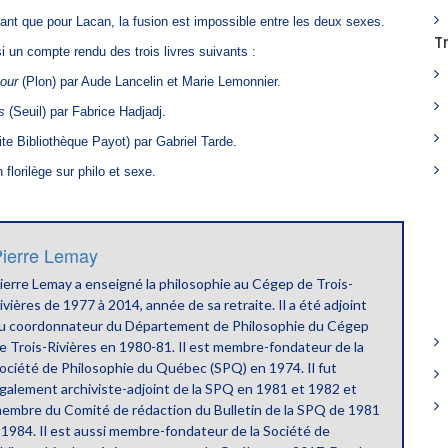
ant que pour Lacan, la fusion est impossible entre les deux sexes.
T
 un compte rendu des trois livres suivants :
our
(Plon) par Aude Lancelin et Marie Lemonnier.
s
(Seuil) par Fabrice Hadjadj.
te Bibliothèque Payot) par Gabriel Tarde.
florilège sur philo et sexe.
ierre Lemay
ierre Lemay a enseigné la philosophie au Cégep de Trois-
ivières de 1977 à 2014, année de sa retraite. Il a été adjoint
u coordonnateur du Département de Philosophie du Cégep
e Trois-Rivières en 1980-81. Il est membre-fondateur de la
ociété de Philosophie du Québec (SPQ) en 1974. Il fut
galement archiviste-adjoint de la SPQ en 1981 et 1982 et
embre du Comité de rédaction du Bulletin de la SPQ de 1981
 1984. Il est aussi membre-fondateur de la Société de