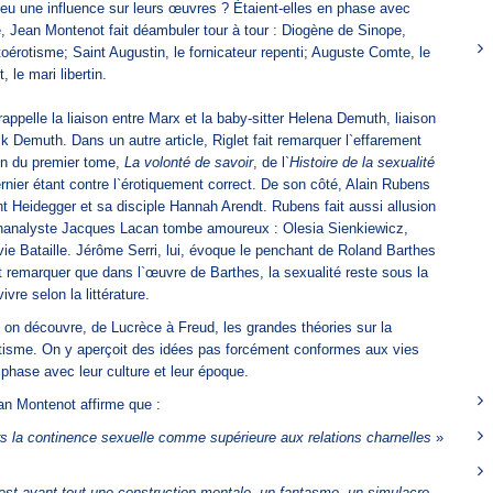
 eu une influence sur leurs œuvres ? Étaient-elles en phase avec
e, Jean Montenot fait déambuler tour à tour : Diogène de Sinope,
oérotisme; Saint Augustin, le fornicateur repenti; Auguste Comte, le
 le mari libertin.
rappelle la liaison entre Marx et la baby-sitter Helena Demuth, liaison
ck Demuth. Dans un autre article, Riglet fait remarquer l`effarement
on du premier tome,
La volonté de savoir
, de l`
Histoire de la sexualité
rnier étant contre l`érotiquement correct. De son côté, Alain Rubens
nt Heidegger et sa disciple Hannah Arendt. Rubens fait aussi allusion
analyste Jacques Lacan tombe amoureux : Olesia Sienkiewicz,
vie Bataille. Jérôme Serri, lui, évoque le penchant de Roland Barthes
it remarquer que dans l`œuvre de Barthes, la sexualité reste sous la
ivre selon la littérature.
, on découvre, de Lucrèce à Freud, les grandes théories sur la
érotisme. On y aperçoit des idées pas forcément conformes aux vies
phase avec leur culture et leur époque.
an Montenot affirme que :
rs la continence sexuelle comme supérieure aux relations charnelles
»
est avant tout une construction mentale, un fantasme, un simulacre