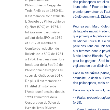
des philosophes ont-elles
Philosophie du Cégep de
leurs idées ? Pour ce fair
Trois-Rivières en 1980-81.
premier promoteur de l`aut
Il est membre-fondateur de
vérolé sentimental; Diderot,
la Société de Philosophie du
Pour sa part, Marc Riglet 
Québec (SPQ) en 1974. Il
de laquelle naquit Frederi
fut également archiviste-
que provoque la publicati
adjoint de la SPQ en 1981
de Michel Foucault. Ce de
et 1982 et membre du
parle des liens qui unisse
Comité de rédaction du
aux femmes dont le psych
Bulletin de la SPQ de 1981
Marie-Louise Blondin, Syl
à 1984. Il est aussi membre-
pour les garçons. Serri fa
fondateur de la Société de
vigilance de son désir de v
Philosophie des régions au
Dans la
deuxième partie
coeur du Québec en 2017.
sexualité, le désir ou l`
De plus, il est membre de
des philosophes, mais en 
l`Institut d`histoire de
Dans un rapide survol, Je
l`Amérique française depuis
1993 et membre de la
·
«
Platon présente toujou
Corporation du Salon du
(p.39).
livre de Trois-Rivières
·
«
Pour Lucrèce, l`amour 