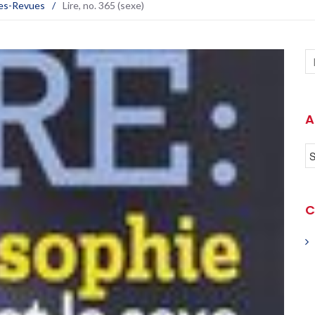
es-Revues
/
Lire, no. 365 (sexe)
A
C