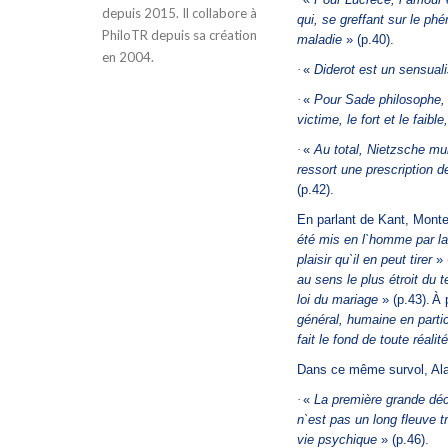
depuis 2015. Il collabore à
qui, se greffant sur le ph
PhiloTR depuis sa création
maladie
» (p.40).
en 2004.
·
«
Diderot est un sensuali
·
«
Pour Sade philosophe, 
victime, le fort et le faibl
·
«
Au total, Nietzsche mul
ressort une prescription d
(p.42).
En parlant de Kant, Mont
été mis en l`homme par la
plaisir qu`il en peut tirer
» 
au sens le plus étroit du
loi du mariage
» (p.43).
À 
général, humaine en partic
fait le fond de toute réalit
Dans ce même survol, Ala
·
«
La première grande déc
n`est pas un long fleuve tr
vie psychique
» (p.46).