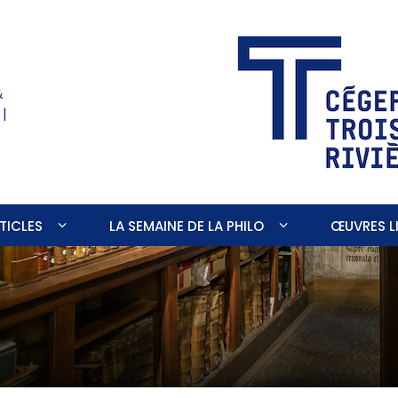
&
 |
TICLES
LA SEMAINE DE LA PHILO
ŒUVRES LI