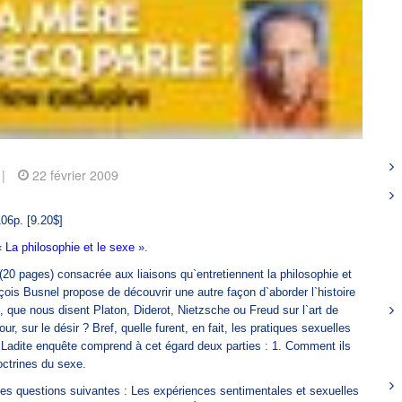
|
22 février 2009
106p. [9.20$]
«
La philosophie et le sexe
».
e (20 pages) consacrée aux liaisons qu`entretiennent la philosophie et
nçois Busnel propose de découvrir une autre façon d`aborder l`histoire
t, que nous disent Platon, Diderot, Nietzsche ou Freud sur l`art de
our, sur le désir ? Bref, quelle furent, en fait, les pratiques sexuelles
Ladite enquête comprend à cet égard deux parties : 1. Comment ils
octrines du sexe.
es questions suivantes : Les expériences sentimentales et sexuelles