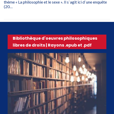
thème « La philosophie et le sexe ». Il s`agit ici d`une enquête
(20…
Bibliothèque d'oeuvres philosophiques
libres de droits | Rayons .epub et .pdf