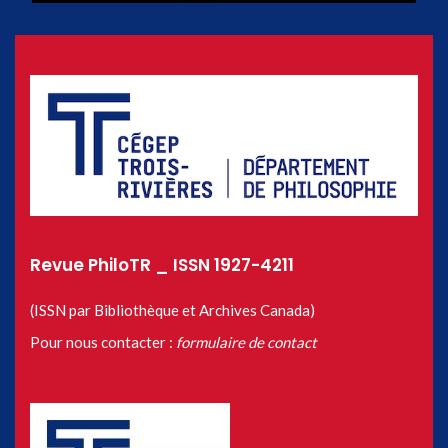
Revue PhiloTR _ ISSN 1927-4211
(ISSN par Bibliothèque et Archives Canada)
Pour nous contacter :
formulaire de contact