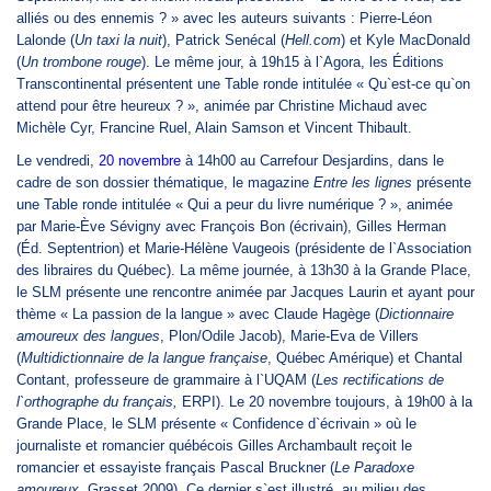
alliés ou des ennemis ? » avec les auteurs suivants : Pierre-Léon
Lalonde (
Un taxi la nuit
), Patrick Senécal (
Hell.com
) et Kyle MacDonald
(
Un trombone rouge
). Le même jour, à 19h15 à l`Agora, les Éditions
Transcontinental présentent une Table ronde intitulée « Qu`est-ce qu`on
attend pour être heureux ? », animée par Christine Michaud avec
Michèle Cyr, Francine Ruel, Alain Samson et Vincent Thibault.
Le vendredi,
20 novembre
à 14h00 au Carrefour Desjardins, dans le
cadre de son dossier thématique, le magazine
Entre les lignes
présente
une Table ronde intitulée « Qui a peur du livre numérique ? », animée
par Marie-Ève Sévigny avec François Bon (écrivain), Gilles Herman
(Éd. Septentrion) et Marie-Hélène Vaugeois (présidente de l`Association
des libraires du Québec). La même journée, à 13h30 à la Grande Place,
le SLM présente une rencontre animée par Jacques Laurin et ayant pour
thème « La passion de la langue » avec Claude Hagège (
Dictionnaire
amoureux des langues
, Plon/Odile Jacob), Marie-Eva de Villers
(
Multidictionnaire de la langue française
, Québec Amérique) et Chantal
Contant, professeure de grammaire à l`UQAM (
Les rectifications de
l`orthographe du français,
ERPI). Le 20 novembre toujours, à 19h00 à la
Grande Place, le SLM présente « Confidence d`écrivain » où le
journaliste et romancier québécois Gilles Archambault reçoit le
romancier et essayiste français Pascal Bruckner (
Le Paradoxe
amoureux
, Grasset,2009). Ce dernier s`est illustré, au milieu des