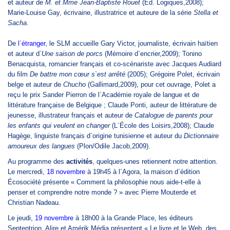
et auteur de
M. et Mme Jean-Baptiste Rouet
(Éd. Logiques,2008);
Marie-Louise Gay, écrivaine, illustratrice et auteure de la série
Stella
et
Sacha
.
De
l`étranger
, le SLM accueille Gary Victor, journaliste, écrivain haïtien
et auteur d`
Une saison de porcs
(Mémoire d`encrier,2009); Tonino
Benacquista, romancier français et co-scénariste avec Jacques Audiard
du film
De battre mon cœur s`est arrêté
(2005); Grégoire Polet, écrivain
belge et auteur de
Chucho
(Gallimard,2009), pour cet ouvrage, Polet a
reçu le prix Sander Pierron de l`Académie royale de langue et de
littérature française de Belgique ; Claude Ponti, auteur de littérature de
jeunesse, illustrateur français et auteur de
Catalogue de parents pour
les enfants qui veulent en changer
(L`École des Loisirs,2008); Claude
Hagège, linguiste français d`origine tunisienne et auteur du
Dictionnaire
amoureux des langues
(Plon/Odile Jacob,2009).
Au programme des
activités
, quelques-unes retiennent notre attention.
Le mercredi,
18 novembre
à 19h45 à l`Agora, la maison d`édition
Écosociété présente « Comment la philosophie nous aide-t-elle à
penser et comprendre notre monde ? » avec Pierre Mouterde et
Christian Nadeau.
Le jeudi,
19 novembre
à 18h00 à la Grande Place, les éditeurs
Septentrion, Alire et Amérik Média présentent « Le livre et le Web, des