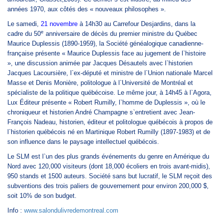
années 1970, aux côtés des « nouveaux philosophes ».
Le samedi,
21 novembre
à 14h30 au Carrefour Desjardins, dans la
e
cadre du 50
anniversaire de décès du premier ministre du Québec
Maurice Duplessis (1890-1959), la Société généalogique canadienne-
française présente « Maurice Duplessis face au jugement de l`histoire
», une discussion animée par Jacques Désautels avec l`historien
Jacques Lacoursière, l`ex-député et ministre de l`Union nationale Marcel
Masse et Denis Monière, politologue à l`Université de Montréal et
spécialiste de la politique québécoise. Le même jour, à 14h45 à l`Agora,
Lux Éditeur présente « Robert Rumilly, l`homme de Duplessis », où le
chroniqueur et historien André Champagne s`entretient avec Jean-
François Nadeau, historien, éditeur et politologue québécois à propos de
l`historien québécois né en Martinique Robert Rumilly (1897-1983) et de
son influence dans le paysage intellectuel québécois.
Le SLM est l`un des plus grands événements du genre en Amérique du
Nord avec 120,000 visiteurs (dont 18,000 écoliers en trois avant-midis),
950 stands et 1500 auteurs. Société sans but lucratif, le SLM reçoit des
subventions des trois paliers de gouvernement pour environ 200,000 $,
soit 10% de son budget.
Info :
www.salondulivredemontreal.com