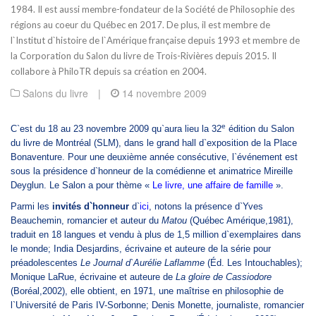
1984. Il est aussi membre-fondateur de la Société de Philosophie des
régions au coeur du Québec en 2017. De plus, il est membre de
l`Institut d`histoire de l`Amérique française depuis 1993 et membre de
la Corporation du Salon du livre de Trois-Rivières depuis 2015. Il
collabore à PhiloTR depuis sa création en 2004.
Salons du livre
|
14 novembre 2009
e
C`est du 18 au 23 novembre 2009 qu`aura lieu la 32
édition du Salon
du livre de Montréal (SLM), dans le grand hall d`exposition de la Place
Bonaventure. Pour une deuxième année consécutive, l`événement est
sous la présidence d`honneur de la comédienne et animatrice Mireille
Deyglun. Le Salon a pour thème «
Le livre, une affaire de famille
».
Parmi les
invités d`honneur
d`
ici
, notons la présence d`Yves
Beauchemin, romancier et auteur du
Matou
(Québec Amérique,1981),
traduit en 18 langues et vendu à plus de 1,5 million d`exemplaires dans
le monde; India Desjardins, écrivaine et auteure de la série pour
préadolescentes
Le Journal d`Aurélie Laflamme
(Éd. Les Intouchables);
Monique LaRue, écrivaine et auteure de
La gloire de Cassiodore
(Boréal,2002), elle obtient, en 1971, une maîtrise en philosophie de
l`Université de Paris IV-Sorbonne; Denis Monette, journaliste, romancier