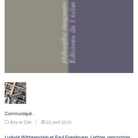
Communiqué .
Arts et Cité
|
22 avril 2010
Ludwig Wittgenstein et Paul Engelmann,
Lettres, rencontres,