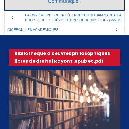
Communiqué .
LA ONZIÈME PHILOCONFÉRENCE : CHRISTIAN NADEAU À
PROPOS DE LA «RÉVOLUTION CONSERVATRICE» (MÀJ-3)
CICÉRON, LES ACADÉMIQUES
Bibliothèque d'oeuvres philosophiques
libres de droits | Rayons .epub et .pdf