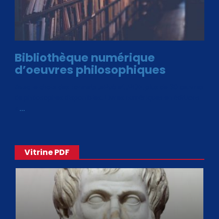
Bibliothèque numérique
d’oeuvres philosophiques
Avec le choix des formats .ePub et .PDF, plus de 30 œuvres
de philosophes disponibles. Livres numériques en éditions
«
…
Vitrine PDF