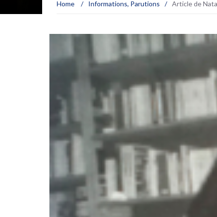
Home
/
Informations
,
Parutions
/
Article de Nata