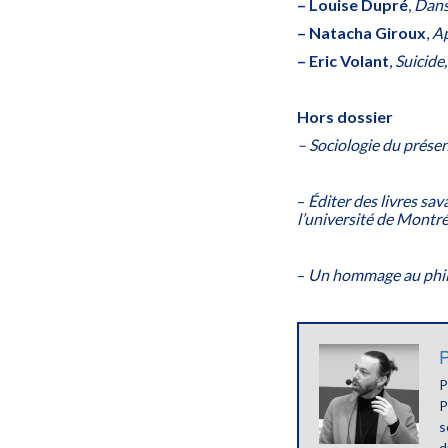
– Louise Dupré
,
Dans
– Natacha Giroux
,
Ap
– Eric Volant
,
Suicide
Hors dossier
– Sociologie du prése
–
Éditer des livres sav
l’université de Montré
–
Un hommage au phi
P
P
P
s
d