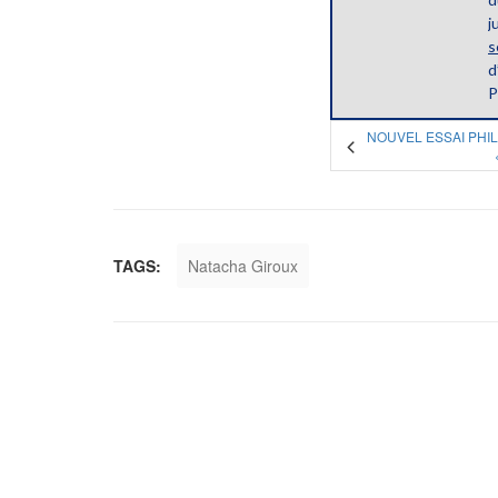
j
s
d
P
NOUVEL ESSAI PHI
TAGS:
Natacha Giroux