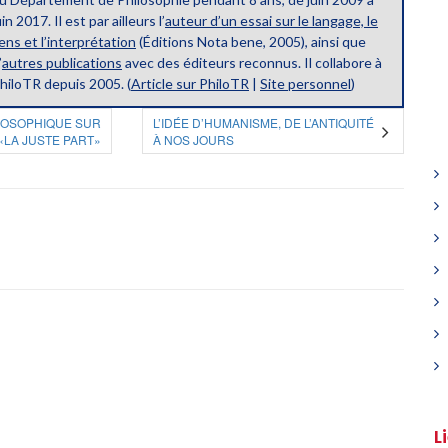
uin 2017. Il est par ailleurs l’
auteur d’un essai sur le langage, le
ens et l’interprétation
(Éditions Nota bene, 2005), ainsi que
’
autres publications
avec des éditeurs reconnus. Il collabore à
hiloTR depuis 2005. (
Article sur PhiloTR
|
Site personnel
)
LOSOPHIQUE SUR
L’IDÉE D’HUMANISME, DE L’ANTIQUITÉ
«LA JUSTE PART»
À NOS JOURS
L