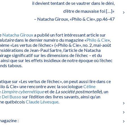
il devient tentant de se vautrer dans le déni,
d’être de mauvaise foi […]»
– Natacha Giroux, «Philo & Cie», pp.46-47
ie
Natacha Giroux
a publié un fort intéressant article sur
alutaire
dans le dernier numéro du magazine «
Philo & Cie
»,
hème «Les vertus de l’échec» («Philo & Cie», no. 2, mai-août
sidérations de Jean-Paul Sartre, l’article de Natacha
rage significatif sur les dimensions de l’échec – et du
 ainsi que sur les effets insidieux de notre époque où l’échec
ands tabous.
ique sur «Les vertus de l’échec», on peut aussi lire dans ce
ilo & Cie» une rencontre avec la sociologue
Céline
e
L’empire cybernétique
et de
La société postmortelle
), un
e Del Busso
sur l’édition des livres savants, ainsi qu’un
he québécois
Claude Lévesque
.
magazine :