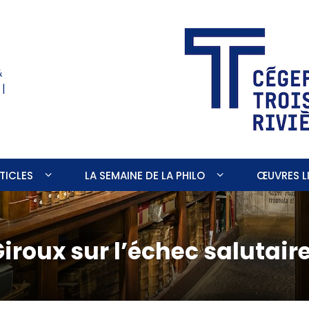
&
 |
TICLES
LA SEMAINE DE LA PHILO
ŒUVRES LI
iroux sur l’échec salutair