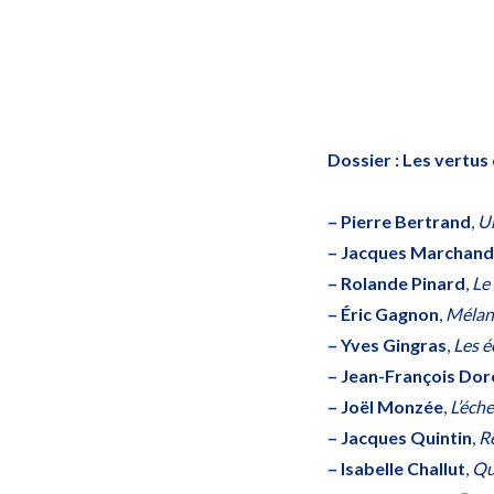
Dossier : Les vertus 
– Pierre Bertrand
,
Un
– Jacques Marchand
– Rolande Pinard
,
Le 
– Éric Gagnon
,
Mélanc
– Yves Gingras
,
Les é
– Jean-François Dor
– Joël Monzée
,
L’éch
– Jacques Quintin
,
Ré
– Isabelle Challut
,
Qu