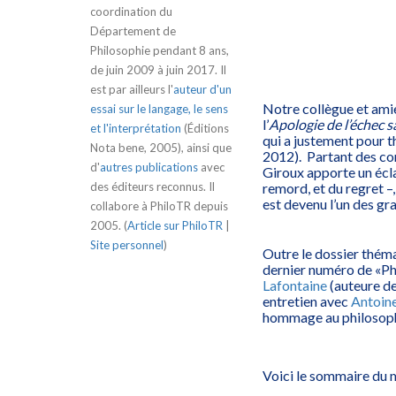
coordination du
Département de
Philosophie pendant 8 ans,
de juin 2009 à juin 2017. Il
est par ailleurs l'
auteur d'un
Notre collègue et am
essai sur le langage, le sens
l’
Apologie de l’échec s
et l'interprétation
(Éditions
qui a justement pour t
Nota bene, 2005), ainsi que
2012). Partant des con
d'
autres publications
avec
Giroux apporte un éclai
remord, et du regret –,
des éditeurs reconnus. Il
est devenu l’un des gr
collabore à PhiloTR depuis
2005. (
Article sur PhiloTR
|
Site personnel
)
Outre le dossier thémat
dernier numéro de «Ph
Lafontaine
(auteure d
entretien avec
Antoin
hommage au philosop
Voici le sommaire du 