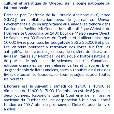
culturel et artistique du Québec sur la scène nationale ou
internationale.
Parrainé par Confrérie de la Librairie Ancienne du Québec
(CLAQ) en collaboration avec le journal
Le Devoir
,
l`événement (le 2e en importance au Canada) se tiendra dans
l`atrium du Pavillon McConnel de la bibliothèque Webster de
l`Université Concordia, au 1400 boul. de Maisonneuve Ouest.
Le Salon, c`est 30 libraires du Québec et d`ailleurs ainsi que
10,000 livres pour tous les budgets de 25$ à 25,000$ et plus.
Les visiteurs pourront y retrouver des livres sur l’art, les
antiquités, des livres de jeunesse, de cuisine, de littérature,
livres militaires, sur Montréal, de musique, d’histoire naturelle,
de poésie, de médecine, de sciences, illustrés, Canadiana,
éditions originales signées, reliures, cartes et gravures. Bref,
un grand choix de livres anciens, rares ou épuisés ainsi que des
livres de toutes les époques, sur tous les sujets et pour toutes
les bourses.
L`horaire est le suivant : samedi de 12h00 à 18h00 et
dimanche de 11h00 à 17h00. L`admission est de 6$ pour les
deux journées. Rappelons que la Confrérie de la librairie
ancienne du Québec est une corporation à but non lucratif
fondée en 1987 afin de promouvoir l`intérêt pour le livre
ancien.