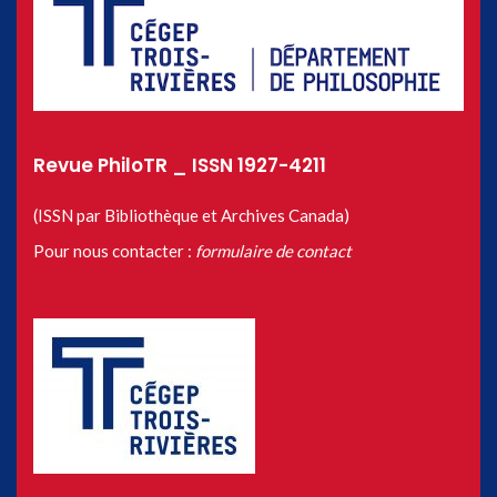
Revue PhiloTR _ ISSN 1927-4211
(ISSN par Bibliothèque et Archives Canada)
Pour nous contacter :
formulaire de contact