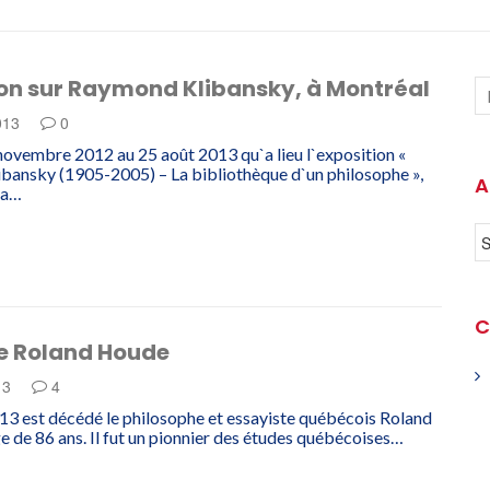
ion sur Raymond Klibansky, à Montréal
2013
0
novembre 2012 au 25 août 2013 qu`a lieu l`exposition «
ansky (1905-2005) – La bibliothèque d`un philosophe »,
A
la…
C
e Roland Houde
013
4
013 est décédé le philosophe et essayiste québécois Roland
e de 86 ans. Il fut un pionnier des études québécoises…