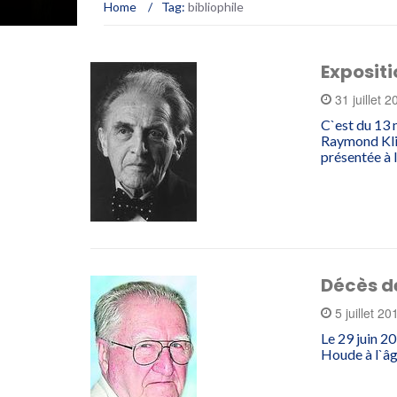
Home
/
Tag:
bibliophile
Exposit
31 juillet 
C`est du 13 
Raymond Klib
présentée à 
Décès d
5 juillet 2
Le 29 juin 2
Houde à l`âg