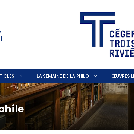
&
 |
TICLES
LA SEMAINE DE LA PHILO
ŒUVRES LI
phile