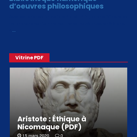
d’oeuvres philosophiques
Avec le choix des formats .ePub et .PDF, plus de 30 œuvres
de philosophes disponibles. Livres numériques en éditions
«
…
Vitrine PDF
Aristote : Éthique à
Nicomaque (PDF)
15 mars 2020
0