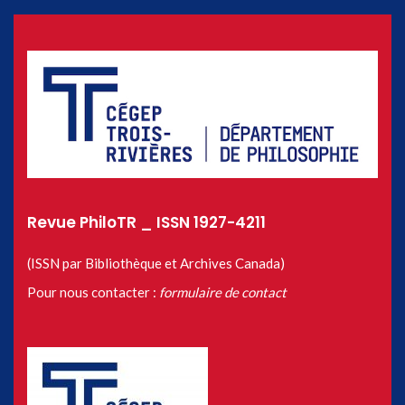
Revue PhiloTR _ ISSN 1927-4211
(ISSN par Bibliothèque et Archives Canada)
Pour nous contacter :
formulaire de contact