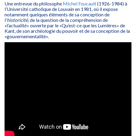
Une entrevue du philosophe
Michel Foucault
(1926-1984) à
l’Université catholique de Louvain en 1981, où il expose
notamment quelques éléments de sa conception de
l’
historicité
, de la question de la compréhension de
«l’actualité» ouverte par le «Qu’est-ce que les Lumières» de
Kant, de son archéologie du pouvoir et de sa conception de la
«gouvernementalité».