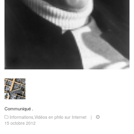
Communiqué .
Informations
,
Vidéos en philo sur Internet
|
15 octobre 2012