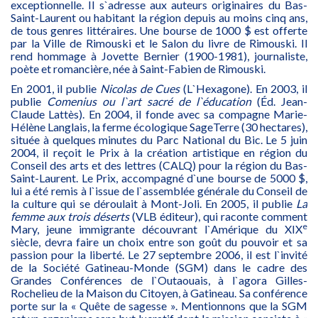
exceptionnelle. Il s`adresse aux auteurs originaires du Bas-
Saint-Laurent ou habitant la région depuis au moins cinq ans,
de tous genres littéraires. Une bourse de 1000 $ est offerte
par la Ville de Rimouski et le Salon du livre de Rimouski. Il
rend hommage à Jovette Bernier (1900-1981), journaliste,
poète et romancière, née à Saint-Fabien de Rimouski.
En 2001, il publie
Nicolas de Cues
(L`Hexagone). En 2003, il
publie
Comenius ou l`art sacré de l`éducation
(Éd. Jean-
Claude Lattès). En 2004, il fonde avec sa compagne Marie-
Hélène Langlais, la ferme écologique SageTerre (30 hectares),
située à quelques minutes du Parc National du Bic. Le 5 juin
2004, il reçoit le Prix à la création artistique en région du
Conseil des arts et des lettres (CALQ) pour la région du Bas-
Saint-Laurent. Le Prix, accompagné d`une bourse de 5000 $,
lui a été remis à l`issue de l`assemblée générale du Conseil de
la culture qui se déroulait à Mont-Joli. En 2005, il publie
La
femme aux trois déserts
(VLB éditeur), qui raconte comment
e
Mary, jeune immigrante découvrant l`Amérique du XIX
siècle, devra faire un choix entre son goût du pouvoir et sa
passion pour la liberté. Le 27 septembre 2006, il est l`invité
de la Société Gatineau-Monde (SGM) dans le cadre des
Grandes Conférences de l`Outaouais, à l`agora Gilles-
Rochelieu de la Maison du Citoyen, à Gatineau. Sa conférence
porte sur la « Quête de sagesse ». Mentionnons que la SGM