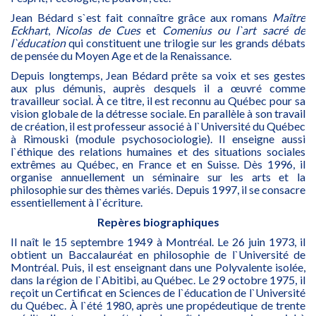
Jean Bédard s`est fait connaître grâce aux romans
Maître
Eckhart
,
Nicolas de Cues
et
Comenius ou l`art sacré de
l`éducation
qui constituent une trilogie sur les grands débats
de pensée du Moyen Age et de la Renaissance.
Depuis longtemps, Jean Bédard prête sa voix et ses gestes
aux plus démunis, auprès desquels il a œuvré comme
travailleur social. À ce titre, il est reconnu au Québec pour sa
vision globale de la détresse sociale. En parallèle à son travail
de création, il est professeur associé à l`Université du Québec
à Rimouski (module psychosociologie). Il enseigne aussi
l`éthique des relations humaines et des situations sociales
extrêmes au Québec, en France et en Suisse. Dès 1996, il
organise annuellement un séminaire sur les arts et la
philosophie sur des thèmes variés. Depuis 1997, il se consacre
essentiellement à l`écriture.
Repères biographiques
Il naît le 15 septembre 1949 à Montréal. Le 26 juin 1973, il
obtient un Baccalauréat en philosophie de l`Université de
Montréal. Puis, il est enseignant dans une Polyvalente isolée,
dans la région de l`Abitibi, au Québec. Le 29 octobre 1975, il
reçoit un Certificat en Sciences de l`éducation de l`Université
du Québec. À l`été 1980, après une propédeutique de trente