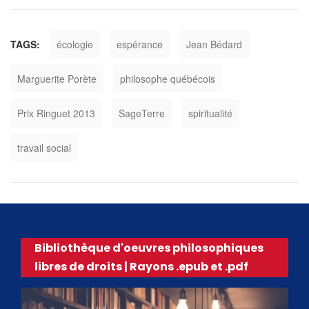
TAGS:
écologie
espérance
Jean Bédard
Marguerite Porète
philosophe québécois
Prix Ringuet 2013
SageTerre
spiritualité
travail social
Bibliothèque d'oeuvres philosophiques
libres de droits | Rayons .epub et .pdf