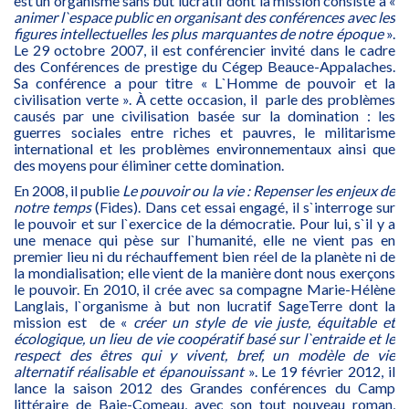
est un organisme sans but lucratif dont la mission consiste à «
animer l`espace public en organisant des conférences avec les
figures intellectuelles les plus marquantes de notre époque
».
Le 29 octobre 2007, il est conférencier invité dans le cadre
des Conférences de prestige du Cégep Beauce-Appalaches.
Sa conférence a pour titre « L`Homme de pouvoir et la
civilisation verte ». À cette occasion, il parle des problèmes
causés par une civilisation basée sur la domination : les
guerres sociales entre riches et pauvres, le militarisme
international et les problèmes environnementaux ainsi que
des moyens pour éliminer cette domination.
En 2008, il publie
Le pouvoir ou la vie : Repenser les enjeux de
notre temps
(Fides). Dans cet essai engagé, il s`interroge sur
le pouvoir et sur l`exercice de la démocratie. Pour lui, s`il y a
une menace qui pèse sur l`humanité, elle ne vient pas en
premier lieu ni du réchauffement bien réel de la planète ni de
la mondialisation; elle vient de la manière dont nous exerçons
le pouvoir. En 2010, il crée avec sa compagne Marie-Hélène
Langlais, l`organisme à but non lucratif SageTerre dont la
mission est de «
créer un style de vie juste, équitable et
écologique, un lieu de vie coopératif basé sur l`entraide et le
respect des êtres qui y vivent, bref, un modèle de vie
alternatif réalisable et épanouissant
». Le 19 février 2012, il
lance la saison 2012 des Grandes conférences du Camp
littéraire de Baie-Comeau, avec son tout nouveau roman,