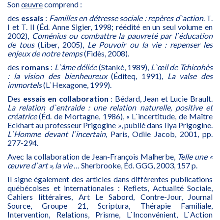
Son
œuvre
comprend :
des
essais
:
Familles en détresse sociale : repères d`action
. T.
I et T. II (Éd. Anne Sigier, 1998; réédité en un seul volume en
2002),
Coménius ou combattre la pauvreté par l`éducation
de tous
(Liber, 2005),
Le Pouvoir ou la vie : repenser les
enjeux de notre temps
(Fidès, 2008).
des
romans
:
L`âme déliée
(Stanké, 1989),
L`œil de Tchicohès
: la vision des bienheureux
(Éditeq, 1991),
La valse des
immortels
(L`Hexagone, 1999).
Des
essais en collaboration
: Bédard, Jean et Lucie Brault.
La relation d`entraide : une relation naturelle, positive et
créatrice
(Éd. de Mortagne, 1986), « L`incertitude, de Maître
Eckhart au professeur Prigogine », publié dans Ilya Prigogine.
L`Homme devant l`incertain
, Paris, Odile Jacob, 2001, pp.
277-294.
Avec la collaboration de Jean-François Malherbe,
Telle une «
œuvre d`art », la vie …
Sherbrooke, Éd. GGG, 2003, 157 p.
Il signe également des articles dans différentes publications
québécoises et internationales : Reflets, Actualité Sociale,
Cahiers littéraires, Art Le Sabord, Contre-Jour, Journal
Source, Groupe 21, Scriptura, Thérapie Familiale,
Intervention, Relations, Prisme, L`Inconvénient, L`Action