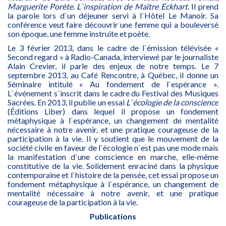
Marguerite
Porète
.
L`inspiration de Maître Eckhart
. Il prend
la parole lors d`un déjeuner servi à l`Hôtel Le Manoir. Sa
conférence veut faire découvrir une femme qui a bouleversé
son époque, une femme instruite et poète.
Le 3 février 2013, dans le cadre de l`émission télévisée «
Second regard » à Radio-Canada, interviewé par le journaliste
Alain Crevier, il parle des enjeux de notre temps. Le 7
septembre 2013, au Café Rencontre, à Québec, il donne un
Séminaire intitulé « Au fondement de l`espérance ».
L`événement s`inscrit dans le cadre du Festival des Musiques
Sacrées. En 2013, il publie un essai
L`écologie de la conscience
(Éditions Liber) dans lequel il propose un fondement
métaphysique à l`espérance, un changement de mentalité
nécessaire à notre avenir, et une pratique courageuse de la
participation à la vie. Il y soutient que le mouvement de la
société civile en faveur de l`écologie n`est pas une mode mais
la manifestation d`une conscience en marche, elle-même
constitutive de la vie. Solidement enraciné dans la physique
contemporaine et l`histoire de la pensée, cet essai propose un
fondement métaphysique à l`espérance, un changement de
mentalité nécessaire à notre avenir, et une pratique
courageuse de la participation à la vie.
Publications