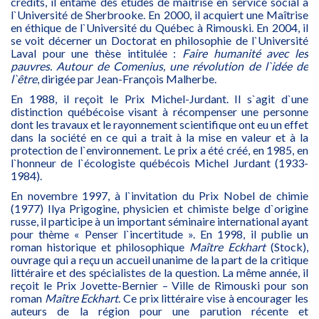
crédits, il entame des études de maîtrise en service social à
l`Université de Sherbrooke. En 2000, il acquiert une Maîtrise
en éthique de l`Université du Québec à Rimouski. En 2004, il
se voit décerner un Doctorat en philosophie de l`Université
Laval pour une thèse intitulée :
Faire humanité avec les
pauvres. Autour de Comenius, une révolution de l`idée de
l`être
, dirigée par Jean-François Malherbe.
En 1988, il reçoit le Prix Michel-Jurdant. Il s`agit d`une
distinction québécoise visant à récompenser une personne
dont les travaux et le rayonnement scientifique ont eu un effet
dans la société en ce qui a trait à la mise en valeur et à la
protection de l`environnement. Le prix a été créé, en 1985, en
l`honneur de l`écologiste québécois Michel Jurdant (1933-
1984).
En novembre 1997, à l`invitation du Prix Nobel de chimie
(1977) Ilya Prigogine, physicien et chimiste belge d`origine
russe, il participe à un important séminaire international ayant
pour thème « Penser l`incertitude ». En 1998, il publie un
roman historique et philosophique
Maître Eckhart
(Stock),
ouvrage qui a reçu un accueil unanime de la part de la critique
littéraire et des spécialistes de la question. La même année, il
reçoit le Prix Jovette-Bernier – Ville de Rimouski pour son
roman
Maître Eckhart
. Ce prix littéraire vise à encourager les
auteurs de la région pour une parution récente et