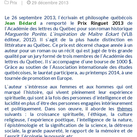
Prix
|
29 décembre 2013
Le 26 septembre 2013, l`écrivain et philosophe québécois
Jean Bédard
a remporté le
Prix Ringuet 2013
de
l`Académie des lettres du Québec pour son roman historique
Marguerite Porète. L`inspiration de Maître Eckart
(VLB
éditeur, 2012). Il s`agit de la plus haute distinction en
littérature au Québec. Ce prix est décerné chaque année à un
auteur pour un roman ou un récit qui est jugé de très grande
qualité par un jury formé de trois membres de l`Académie des
lettres du Québec. Il s`accompagne d`une bourse de 1000 $.
Grâce au soutien de l`Association internationale des études
québécoises, le lauréat participera, au printemps 2014, à une
tournée de promotion en Europe.
L`auteur s`intéresse aux femmes et aux hommes qui ont
marqué l`histoire, qui vivent pleinement leur expérience
spirituelle, qui sont à la fois des personnes d`intelligence et de
lucidité en plus d`être des personnes engagées intérieurement
et politiquement. Dans son œuvre, il aborde les
thèmes
suivants : la croissance spirituelle, l`éthique, la culture
religieuse, l`expérience poétique, l`intelligence de la nature,
l`épistémologie et la signification de la science, la détresse
sociale, la grande pauvreté, le rapport de la mémoire et de
l`esprit, l`écologie, le pouvoir, etc.