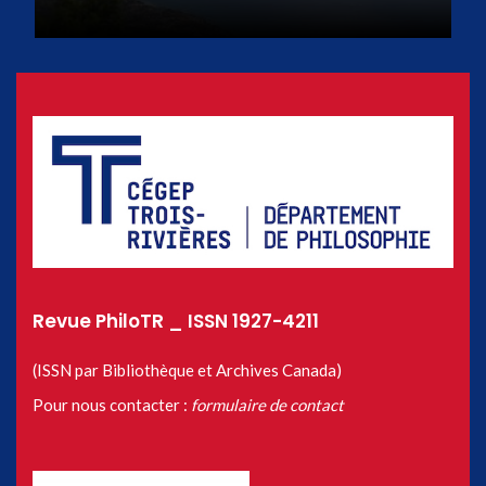
Revue PhiloTR _ ISSN 1927-4211
(ISSN par Bibliothèque et Archives Canada)
Pour nous contacter :
formulaire de contact