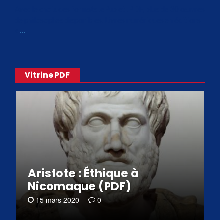
Avec le choix des formats .ePub et .PDF, plus de 30 œuvres
de philosophes disponibles. Livres numériques en éditions
«
…
Vitrine PDF
Aristote : Éthique à
Nicomaque (PDF)
15 mars 2020
0