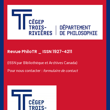
Revue PhiloTR _ ISSN 1927-4211
(ISSN par Bibliothèque et Archives Canada)
Pour nous contacter :
formulaire de contact