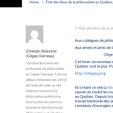
Home
/
État des lieux de la philosophie au Québec
État des lieux de la
Aux collègues de phil
Aux amies et amis de l
Christian Boissinot
Objet
(Cégep Garneau)
Cet hiver, un nouveau s
Christian Boissinot est
Québec voit le jour. Pou
professeur de philosophie
http://siteppq.org
au Cégep Garneau. Il est par
ailleurs l'initiateur (en 2010)
de l'idée de créer un site
En créant ce site (
prés
Internet consacré à la
sauver de l’oubli les m
au Québec. Depuis troi
philosophie québécoise,
travail bénévole des u
dont la mise en oeuvre a
centaines d’ouvrages 
donnée le site
Patrimoine