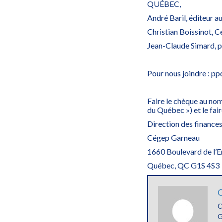
QUÉBEC,
André Baril, éditeur a
Christian Boissinot, 
Jean-Claude Simard, p
Pour nous joindre : 
Faire le chèque au n
du Québec ») et le fair
Direction des finance
Cégep Garneau
1660 Boulevard de l’E
Québec, QC G1S 4S3
C
C
G