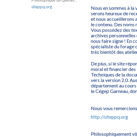
Philosophique du Québec
:
siteppq.org
Nous en sommes à la ve
serons heureux de rece
et nous accueillerons 
le contenu. Des noms 
Vous possédez des text
archives personnelles q
nous faire signe ! En
spécialiste du forage
très bientôt des atelie
De plus, si le site ré
moral et financier de
Techniques de la docum
vers la version 2.0. A
département au cours 
le Cégep Garneau, don
Nous vous remercions d
http://siteppq.org
Philosophiquement 