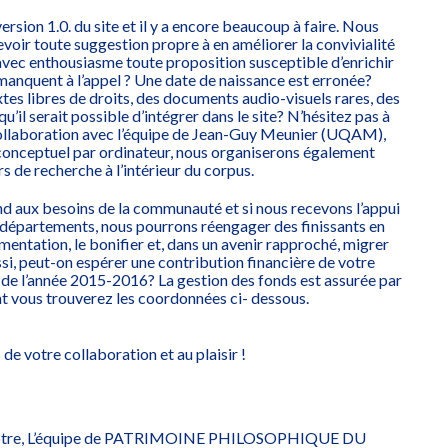
rsion 1.0. du site et il y a encore beaucoup à faire. Nous
voir toute suggestion propre à en améliorer la convivialité
avec enthousiasme toute proposition susceptible d’enrichir
manquent à l’appel ? Une date de naissance est erronée?
es libres de droits, des documents audio-visuels rares, des
u’il serait possible d’intégrer dans le site? N’hésitez pas à
 collaboration avec l’équipe de Jean-Guy Meunier (UQAM),
 conceptuel par ordinateur, nous organiserons également
rs de recherche à l’intérieur du corpus.
pond aux besoins de la communauté et si nous recevons l’appui
s départements, nous pourrons réengager des finissants en
entation, le bonifier et, dans un avenir rapproché, migrer
ussi, peut-on espérer une contribution financière de votre
de l’année 2015-2016? La gestion des fonds est assurée par
t vous trouverez les coordonnées ci- dessous.
e votre collaboration et au plaisir !
vôtre, L’équipe de PATRIMOINE PHILOSOPHIQUE DU