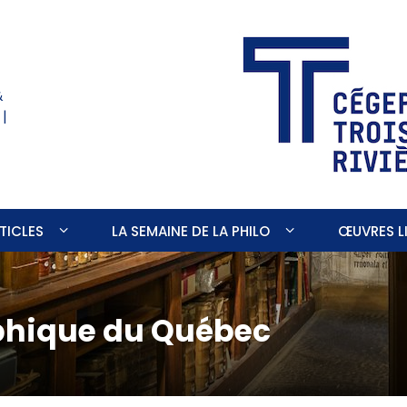
&
 |
TICLES
LA SEMAINE DE LA PHILO
ŒUVRES LI
phique du Québec