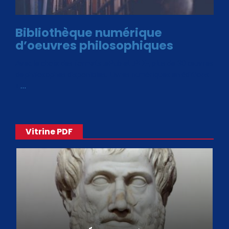
Bibliothèque numérique
d’oeuvres philosophiques
Avec le choix des formats .ePub et .PDF, plus de 30 œuvres
de philosophes disponibles. Livres numériques en éditions
«
…
Vitrine PDF