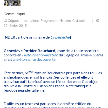
Communiqué .
Cégeps
,
Informations
,
Programme Histoire-Civilisation
|
20 février 2015
[
NDLR :
article originaire de
La Dépêche
]
Geneviève Pothier Bouchard
, issue de la toute première
cohorte en
Histoire et civilisation
du Cégep de Trois-Rivières,
a fait
une étonnante découverte
.
me
L’été dernier, M
Pothier Bouchard a pris part à des fouilles
archéologiques en sol français. Ses collègues et elle ont
trouvé un outil fabriqué avec un fémur de renne. Cet objet,
trouvé à la Grotte du Bison en France, a été fabriqué à
l’époque néandertalienne.
D’ailleurs, un texte est paru dans la dernière édition du
Bulletin de la Société préhistorique française au sujet de cet